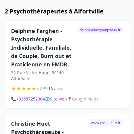
2 Psychothérapeutes à Alfortville
Delphine Farghen -
delphinefarghenpsy94.fr
Psychothérapie
Individuelle, Familiale,
de Couple, Burn out et
Praticienne en EMDR
52 Rue Victor Hugo, 94140
Alfortville
★
★
★
★
★
•
4.8/5
18 avis
📞
+33687252384
🌐
Site web
📍
Google Maps
Christine Huet
www.crenolibre.fr
Psychothérapeute -