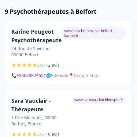
9 Psychothérapeutes à Belfort
Karine Peugeot
www.psychotherapie-belfort-
karine.fr
Psychothérapeute
24 Rue de Saverne,
90000 Belfort
★
★
★
★
★
•
5/5
12 avis
📞
+33663824651
🌐
Site web
📍
Google Maps
Sara Vauclair -
www.saravauclair.blogspot.fr
Thérapeute
1 Rue Michelet, 90000
Belfort, France
★
★
★
★
★
•
5/5
10 avis