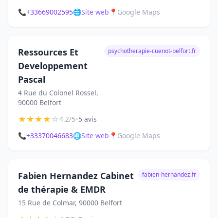
📞
+33669002595
🌐
Site web
📍
Google Maps
Ressources Et
psychotherapie-cuenot-belfort.fr
Developpement
Pascal
4 Rue du Colonel Rossel,
90000 Belfort
★
★
★
★
☆
•
4.2/5
5 avis
📞
+33370046683
🌐
Site web
📍
Google Maps
Fabien Hernandez Cabinet
fabien-hernandez.fr
de thérapie & EMDR
15 Rue de Colmar, 90000 Belfort