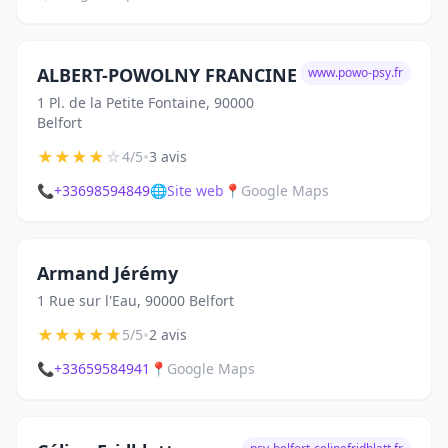
ALBERT-POWOLNY FRANCINE
www.powo-psy.fr
1 Pl. de la Petite Fontaine, 90000
Belfort
★
★
★
★
☆
•
4/5
3 avis
📞
+33698594849
🌐
Site web
📍
Google Maps
Armand Jérémy
1 Rue sur l'Eau, 90000 Belfort
★
★
★
★
★
•
5/5
2 avis
📞
+33659584941
📍
Google Maps