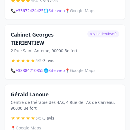
★
★
★
★
☆
•
4.7/5
3 avis
📞
+33672424425
🌐
Site web
📍
Google Maps
Cabinet Georges
psy-tierientiew.fr
TIERIENTIEW
2 Rue Saint-Antoine, 90000 Belfort
★
★
★
★
★
•
5/5
3 avis
📞
+33384210355
🌐
Site web
📍
Google Maps
Gérald Lanoue
Centre de thérapie des 4As, 4 Rue de l'As de Carreau,
90000 Belfort
★
★
★
★
★
•
5/5
3 avis
📍
Google Maps