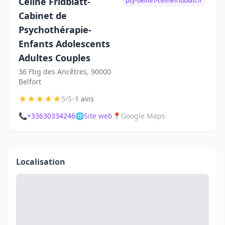
Céline Fridblatt-
psy-belfort-celinefridblatt.fr
Cabinet de
Psychothérapie-
Enfants Adolescents
Adultes Couples
36 Fbg des Ancêtres, 90000
Belfort
★
★
★
★
★
•
5/5
1 avis
📞
+33630334246
🌐
Site web
📍
Google Maps
Localisation