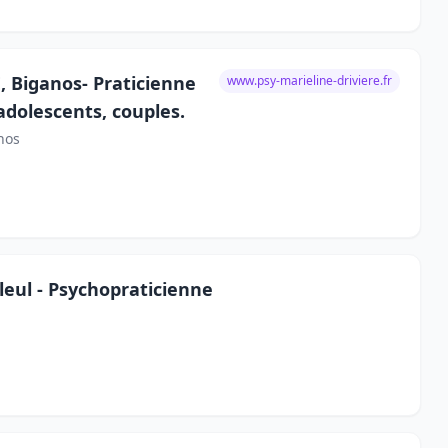
 Biganos- Praticienne
www.psy-marieline-driviere.fr
adolescents, couples.
nos
leul - Psychopraticienne