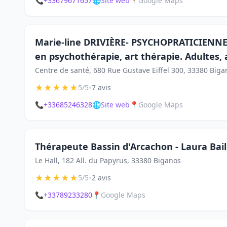
📞
+33679671657
🌐
Site web
📍
Google Maps
Marie-line DRIVIÈRE- PSYCHOPRATICIENNE,
en psychothérapie, art thérapie. Adultes, 
Centre de santé, 680 Rue Gustave Eiffel 300, 33380 Biga
★
★
★
★
★
•
5/5
7 avis
📞
+33685246328
🌐
Site web
📍
Google Maps
Thérapeute Bassin d'Arcachon - Laura Bail
Le Hall, 182 All. du Papyrus, 33380 Biganos
★
★
★
★
★
•
5/5
2 avis
📞
+33789233280
📍
Google Maps