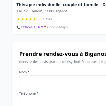
Thérapie individuelle, couple et famille _ D
1 Rue du Taudin, 33380 Biganos
★
★
★
★
★
•
5/5
1 avis
📞
+33659313169
📍
Google Maps
Prendre rendez-vous à Bigano
Recevez des devis gratuits de Psychothérapeutes à Bi
Nom *
Téléphone *