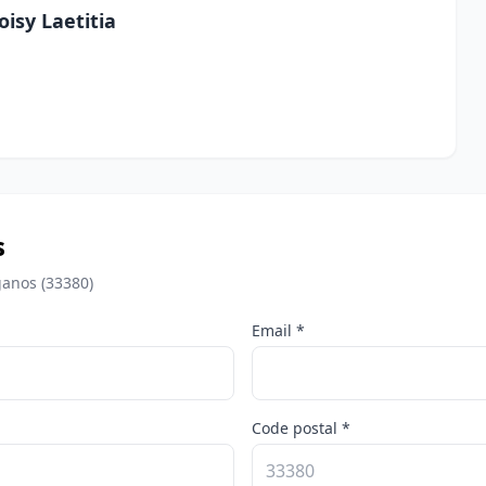
oisy Laetitia
s
ganos (33380)
Email *
Code postal *