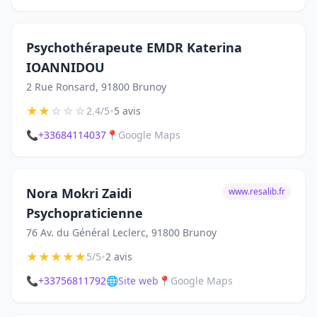
Psychothérapeute EMDR Katerina
IOANNIDOU
2 Rue Ronsard, 91800 Brunoy
★
★
☆
☆
☆
•
2.4/5
5 avis
📞
+33684114037
📍
Google Maps
Nora Mokri Zaidi
www.resalib.fr
Psychopraticienne
76 Av. du Général Leclerc, 91800 Brunoy
★
★
★
★
★
•
5/5
2 avis
📞
+33756811792
🌐
Site web
📍
Google Maps