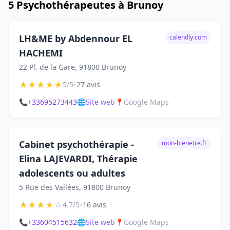
5 Psychothérapeutes à Brunoy
LH&ME by Abdennour EL
calendly.com
HACHEMI
22 Pl. de la Gare, 91800 Brunoy
★
★
★
★
★
•
5/5
27 avis
📞
+33695273443
🌐
Site web
📍
Google Maps
Cabinet psychothérapie -
mon-bienetre.fr
Elina LAJEVARDI, Thérapie
adolescents ou adultes
5 Rue des Vallées, 91800 Brunoy
★
★
★
★
☆
•
4.7/5
16 avis
📞
+33604515632
🌐
Site web
📍
Google Maps