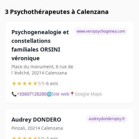
3 Psychothérapeutes à Calenzana
Psychogenealogie et
www.veropsychogenea.com
constellations
familiales ORSINI
véronique
Place du monument, 6 rue de
l 'évêché, 20214 Calenzana
★
★
★
★
★
•
5/5
6 avis
📞
+33607128280
🌐
Site web
📍
Google Maps
Audrey DONDERO
audreydonderopsy.fr
Pinzali, 20214 Calenzana
★
★
★
★
★
•
5/5
2 avis