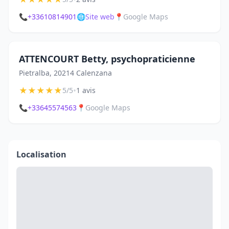
📞
+33610814901
🌐
Site web
📍
Google Maps
ATTENCOURT Betty, psychopraticienne
Pietralba, 20214 Calenzana
★
★
★
★
★
•
5/5
1 avis
📞
+33645574563
📍
Google Maps
Localisation