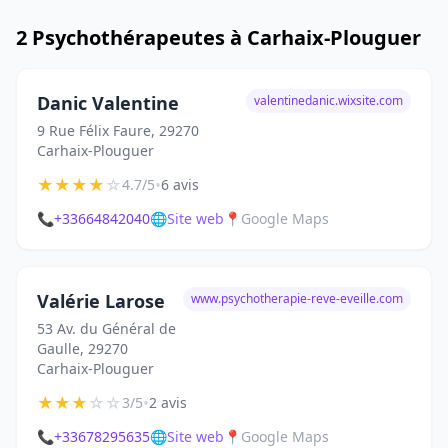
2 Psychothérapeutes à Carhaix-Plouguer
Danic Valentine
valentinedanic.wixsite.com
9 Rue Félix Faure, 29270
Carhaix-Plouguer
★
★
★
★
☆
•
4.7/5
6 avis
📞
+33664842040
🌐
Site web
📍
Google Maps
Valérie Larose
www.psychotherapie-reve-eveille.com
53 Av. du Général de
Gaulle, 29270
Carhaix-Plouguer
★
★
★
☆
☆
•
3/5
2 avis
📞
+33678295635
🌐
Site web
📍
Google Maps