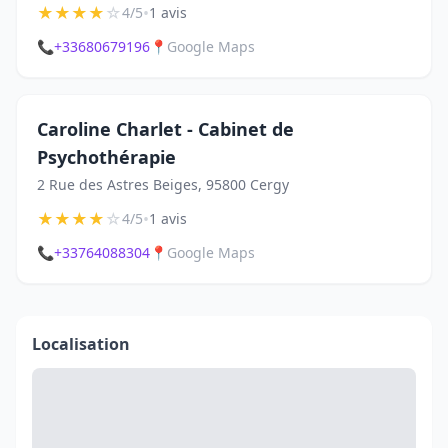
★
★
★
★
☆
•
4/5
1 avis
📞
+33680679196
📍
Google Maps
Caroline Charlet - Cabinet de
Psychothérapie
2 Rue des Astres Beiges, 95800 Cergy
★
★
★
★
☆
•
4/5
1 avis
📞
+33764088304
📍
Google Maps
Localisation