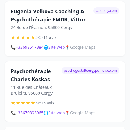
Eugenia Volkova Coaching &
calendly.com
Psychothérapie EMDR, Vittoz
24 Bd de l'Évasion, 95800 Cergy
★
★
★
★
★
•
5/5
11 avis
📞
+33698517384
🌐
Site web
📍
Google Maps
Psychothérapie
psychogestaltcergypontoise.com
Charles Koskas
11 Rue des Châteaux
Bruloirs, 95000 Cergy
★
★
★
★
★
•
5/5
5 avis
📞
+33670893965
🌐
Site web
📍
Google Maps