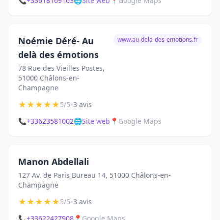
📞
+33618169163
🌐
Site web
📍
Google Maps
Noémie Déré- Au
www.au-dela-des-emotions.fr
delà des émotions
78 Rue des Vieilles Postes,
51000 Châlons-en-
Champagne
★
★
★
★
★
•
5/5
3 avis
📞
+33623581002
🌐
Site web
📍
Google Maps
Manon Abdellali
127 Av. de Paris Bureau 14, 51000 Châlons-en-
Champagne
★
★
★
★
★
•
5/5
3 avis
📞
+33622427908
📍
Google Maps