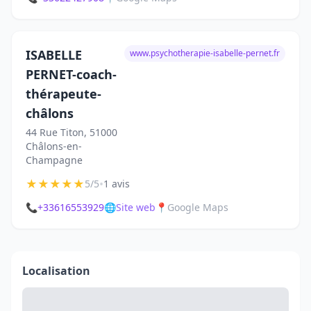
ISABELLE
www.psychotherapie-isabelle-pernet.fr
PERNET-coach-
thérapeute-
châlons
44 Rue Titon, 51000
Châlons-en-
Champagne
★
★
★
★
★
•
5/5
1 avis
📞
+33616553929
🌐
Site web
📍
Google Maps
Localisation