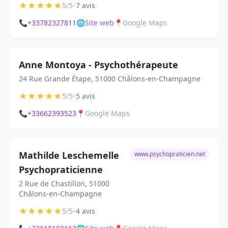
★
★
★
★
★
•
5/5
7 avis
📞
+33782327811
🌐
Site web
📍
Google Maps
Anne Montoya - Psychothérapeute
24 Rue Grande Étape, 51000 Châlons-en-Champagne
★
★
★
★
★
•
5/5
5 avis
📞
+33662393523
📍
Google Maps
Mathilde Leschemelle
www.psychopraticien.net
Psychopraticienne
2 Rue de Chastillon, 51000
Châlons-en-Champagne
★
★
★
★
★
•
5/5
4 avis