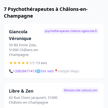
7 Psychothérapeutes à Châlons-en-
Champagne
Giancola
psychotherapeute-chalons-vgiancola.fr
Véronique
59 Bd Emile Zola,
51000 Châlons-en-
Champagne
★
★
★
★
★
•
5/5
13 avis
📞
+33626671413
🌐
Site web
📍
Google Maps
Libre & Zen
librezen.site-solocal.com
62 Rue Clovis Jacquiert, 51000
Châlons-en-Champagne