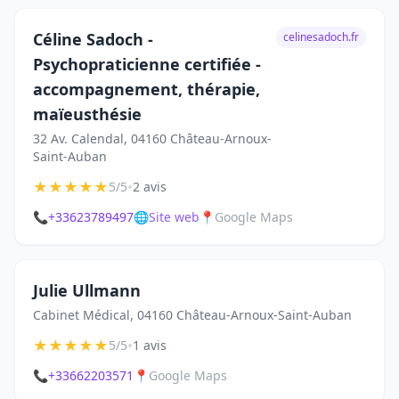
Céline Sadoch -
celinesadoch.fr
Psychopraticienne certifiée -
accompagnement, thérapie,
maïeusthésie
32 Av. Calendal, 04160 Château-Arnoux-
Saint-Auban
★
★
★
★
★
•
5/5
2 avis
📞
+33623789497
🌐
Site web
📍
Google Maps
Julie Ullmann
Cabinet Médical, 04160 Château-Arnoux-Saint-Auban
★
★
★
★
★
•
5/5
1 avis
📞
+33662203571
📍
Google Maps