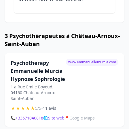
3 Psychothérapeutes à Château-Arnoux-
Saint-Auban
Psychotherapy
www.emmanuellemurcia.com
Emmanuelle Murcia
Hypnose Sophrologie
1 a Rue Emile Boyoud,
04160 Château-Arnoux-
Saint-Auban
★
★
★
★
★
•
5/5
11 avis
📞
+33671040818
🌐
Site web
📍
Google Maps