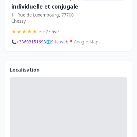
individuelle et conjugale
11 Rue de Luxembourg, 77700
Chessy
★
★
★
★
★
•
5/5
27 avis
📞
+33603151693
🌐
Site web
📍
Google Maps
Localisation