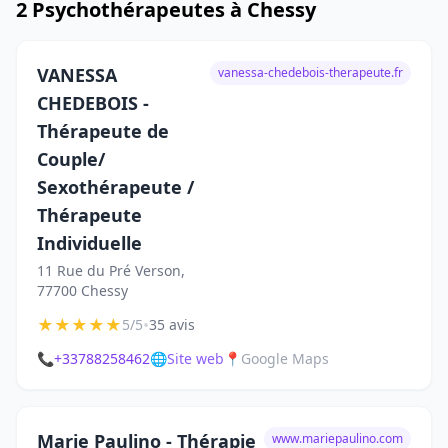
2 Psychothérapeutes à Chessy
VANESSA
vanessa-chedebois-therapeute.fr
CHEDEBOIS -
Thérapeute de
Couple/
Sexothérapeute /
Thérapeute
Individuelle
11 Rue du Pré Verson,
77700 Chessy
★
★
★
★
★
•
5/5
35 avis
📞
+33788258462
🌐
Site web
📍
Google Maps
Marie Paulino - Thérapie
www.mariepaulino.com