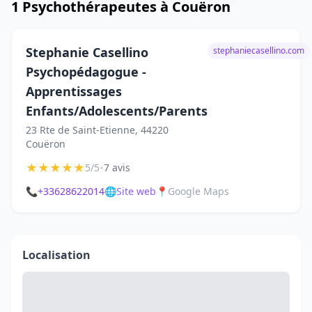
1 Psychothérapeutes à Couëron
Stephanie Casellino
stephaniecasellino.com
Psychopédagogue -
Apprentissages
Enfants/Adolescents/Parents
23 Rte de Saint-Etienne, 44220
Couëron
★
★
★
★
★
•
5/5
7 avis
📞
+33628622014
🌐
Site web
📍
Google Maps
Localisation