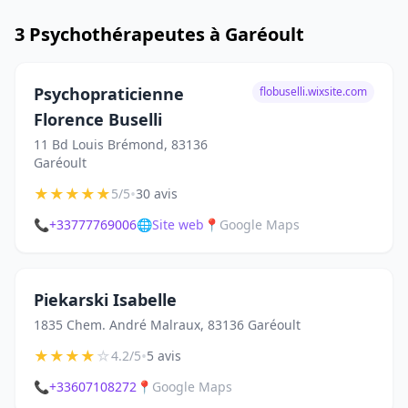
3 Psychothérapeutes à Garéoult
Psychopraticienne
flobuselli.wixsite.com
Florence Buselli
11 Bd Louis Brémond, 83136
Garéoult
★
★
★
★
★
•
5/5
30 avis
📞
+33777769006
🌐
Site web
📍
Google Maps
Piekarski Isabelle
1835 Chem. André Malraux, 83136 Garéoult
★
★
★
★
☆
•
4.2/5
5 avis
📞
+33607108272
📍
Google Maps