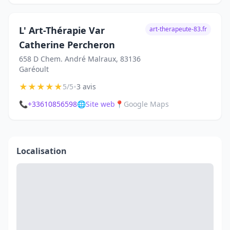
L' Art-Thérapie Var
art-therapeute-83.fr
Catherine Percheron
658 D Chem. André Malraux, 83136
Garéoult
★
★
★
★
★
•
5/5
3 avis
📞
+33610856598
🌐
Site web
📍
Google Maps
Localisation