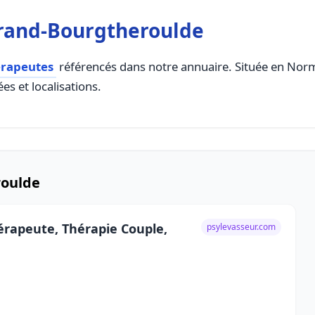
rand-Bourgtheroulde
érapeutes
référencés dans notre annuaire. Située en Norma
es et localisations.
roulde
érapeute, Thérapie Couple,
psylevasseur.com