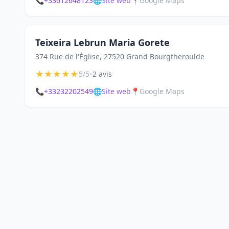
📞
+33612648123
🌐
Site web
📍
Google Maps
Teixeira Lebrun Maria Gorete
374 Rue de l'Église, 27520 Grand Bourgtheroulde
★
★
★
★
★
•
5/5
2 avis
📞
+33232202549
🌐
Site web
📍
Google Maps