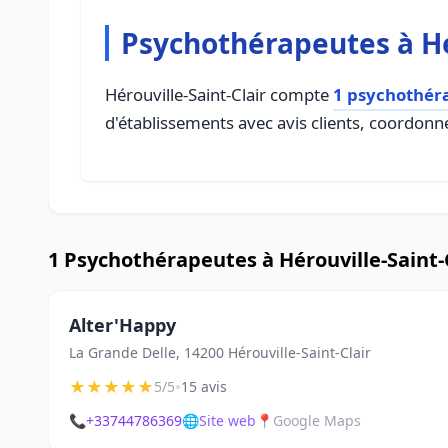
Psychothérapeutes à Hé
Hérouville-Saint-Clair compte
1 psychothér
d'établissements avec avis clients, coordonné
1 Psychothérapeutes à Hérouville-Saint-
Alter'Happy
La Grande Delle, 14200 Hérouville-Saint-Clair
★
★
★
★
★
•
5/5
15 avis
📞
+33744786369
🌐
Site web
📍
Google Maps