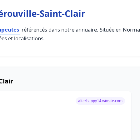
rouville-Saint-Clair
apeutes
référencés dans notre annuaire. Située en Normand
es et localisations.
Clair
alterhappy14.wixsite.com