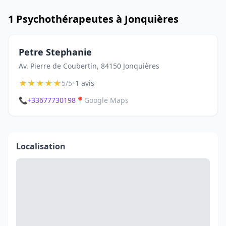
1 Psychothérapeutes à Jonquières
Petre Stephanie
Av. Pierre de Coubertin, 84150 Jonquières
★
★
★
★
★
•
5/5
1 avis
📞
+33677730198
📍
Google Maps
Localisation