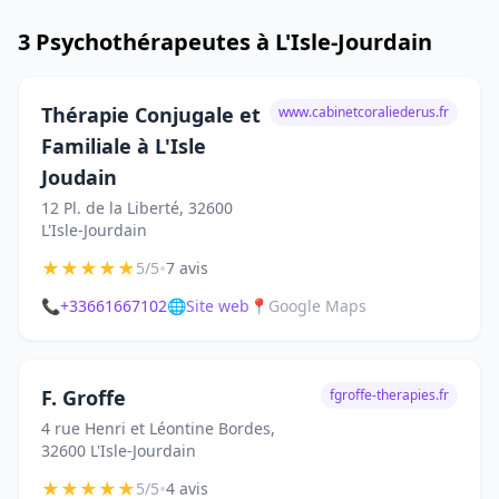
3 Psychothérapeutes à L'Isle-Jourdain
Thérapie Conjugale et
www.cabinetcoraliederus.fr
Familiale à L'Isle
Joudain
12 Pl. de la Liberté, 32600
L'Isle-Jourdain
★
★
★
★
★
•
5/5
7 avis
📞
+33661667102
🌐
Site web
📍
Google Maps
F. Groffe
fgroffe-therapies.fr
4 rue Henri et Léontine Bordes,
32600 L'Isle-Jourdain
★
★
★
★
★
•
5/5
4 avis