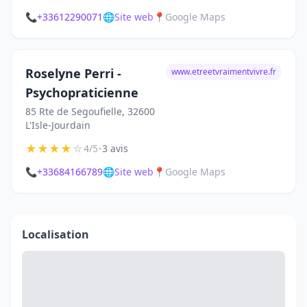
📞
+33612290071
🌐
Site web
📍
Google Maps
Roselyne Perri -
www.etreetvraimentvivre.fr
Psychopraticienne
85 Rte de Segoufielle, 32600
L'Isle-Jourdain
★
★
★
★
☆
•
4/5
3 avis
📞
+33684166789
🌐
Site web
📍
Google Maps
Localisation