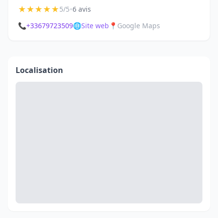
★
★
★
★
★
•
5/5
6 avis
📞
+33679723509
🌐
Site web
📍
Google Maps
Localisation