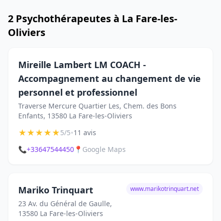
2 Psychothérapeutes à La Fare-les-
Oliviers
Mireille Lambert LM COACH -
Accompagnement au changement de vie
personnel et professionnel
Traverse Mercure Quartier Les, Chem. des Bons
Enfants, 13580 La Fare-les-Oliviers
★
★
★
★
★
•
5/5
11 avis
📞
+33647544450
📍
Google Maps
Mariko Trinquart
www.marikotrinquart.net
23 Av. du Général de Gaulle,
13580 La Fare-les-Oliviers