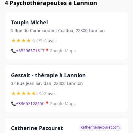
4 Psychothérapeutes à Lannion
Toupin Michel
5 Rue du Commandant Coadou, 22300 Lannion
★
★
★
★
☆
•
4/5
4 avis
📞
+33296371317
📍
Google Maps
Gestalt - thérapie à Lannion
32 Rue Jean Savidan, 22300 Lannion
★
★
★
★
★
•
5/5
2 avis
📞
+33667128150
📍
Google Maps
Catherine Pacouret
catherinepacouret.com