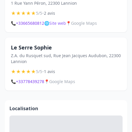
1 Rue Yann Péron, 22300 Lannion
★
★
★
★
★
•
5/5
2 avis
📞
+33665680812
🌐
Site web
📍
Google Maps
Le Serre Sophie
Z.A. du Rusquet sud, Rue Jean Jacques Audubon, 22300
Lannion
★
★
★
★
★
•
5/5
1 avis
📞
+33778439278
📍
Google Maps
Localisation