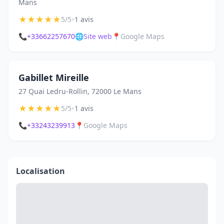
Mans
★
★
★
★
★
•
5/5
1 avis
📞
+33662257670
🌐
Site web
📍
Google Maps
Gabillet Mireille
27 Quai Ledru-Rollin, 72000 Le Mans
★
★
★
★
★
•
5/5
1 avis
📞
+33243239913
📍
Google Maps
Localisation