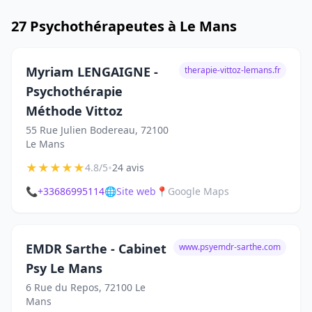
27 Psychothérapeutes à Le Mans
Myriam LENGAIGNE -
therapie-vittoz-lemans.fr
Psychothérapie
Méthode Vittoz
55 Rue Julien Bodereau, 72100
Le Mans
★
★
★
★
★
•
4.8/5
24 avis
📞
+33686995114
🌐
Site web
📍
Google Maps
EMDR Sarthe - Cabinet
www.psyemdr-sarthe.com
Psy Le Mans
6 Rue du Repos, 72100 Le
Mans