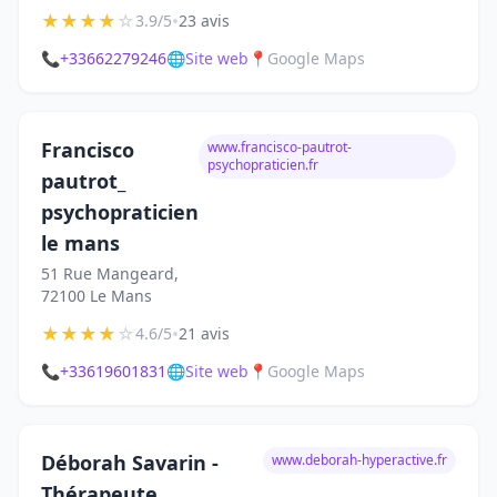
★
★
★
★
☆
•
3.9/5
23 avis
📞
+33662279246
🌐
Site web
📍
Google Maps
Francisco
www.francisco-pautrot-
psychopraticien.fr
pautrot_
psychopraticien
le mans
51 Rue Mangeard,
72100 Le Mans
★
★
★
★
☆
•
4.6/5
21 avis
📞
+33619601831
🌐
Site web
📍
Google Maps
Déborah Savarin -
www.deborah-hyperactive.fr
Thérapeute