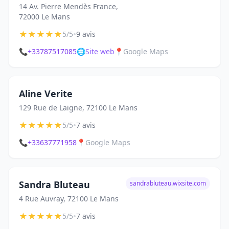
14 Av. Pierre Mendès France,
72000 Le Mans
★
★
★
★
★
•
5/5
9 avis
📞
+33787517085
🌐
Site web
📍
Google Maps
Aline Verite
129 Rue de Laigne, 72100 Le Mans
★
★
★
★
★
•
5/5
7 avis
📞
+33637771958
📍
Google Maps
Sandra Bluteau
sandrabluteau.wixsite.com
4 Rue Auvray, 72100 Le Mans
★
★
★
★
★
•
5/5
7 avis