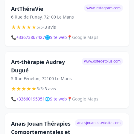
ArtThéraVie
www.instagram.com
6 Rue de Funay, 72100 Le Mans
★
★
★
★
★
•
5/5
3 avis
📞
+33673867427
🌐
Site web
📍
Google Maps
Art-thérapie Audrey
www.osteoetplus.com
Dugué
5 Rue Fénelon, 72100 Le Mans
★
★
★
★
★
•
5/5
3 avis
📞
+33660195951
🌐
Site web
📍
Google Maps
Anaïs Jouan Thérapies
anaisjouantcc.wixsite.com
Comportementales et