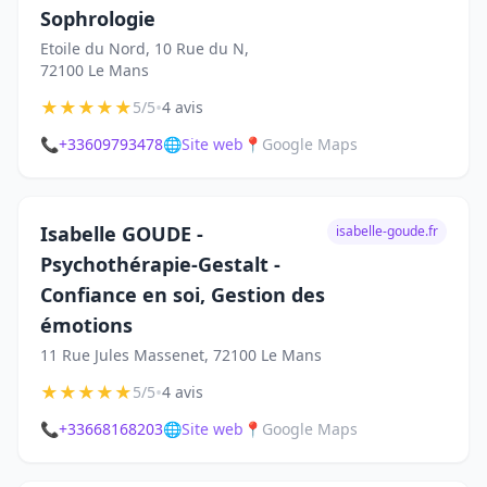
Sophrologie
Etoile du Nord, 10 Rue du N,
72100 Le Mans
★
★
★
★
★
•
5/5
4 avis
📞
+33609793478
🌐
Site web
📍
Google Maps
Isabelle GOUDE -
isabelle-goude.fr
Psychothérapie-Gestalt -
Confiance en soi, Gestion des
émotions
11 Rue Jules Massenet, 72100 Le Mans
★
★
★
★
★
•
5/5
4 avis
📞
+33668168203
🌐
Site web
📍
Google Maps