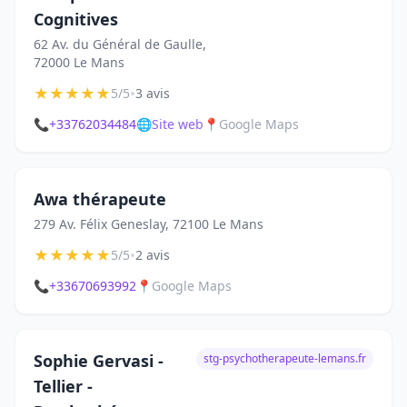
Cognitives
62 Av. du Général de Gaulle,
72000 Le Mans
★
★
★
★
★
•
5/5
3 avis
📞
+33762034484
🌐
Site web
📍
Google Maps
Awa thérapeute
279 Av. Félix Geneslay, 72100 Le Mans
★
★
★
★
★
•
5/5
2 avis
📞
+33670693992
📍
Google Maps
Sophie Gervasi -
stg-psychotherapeute-lemans.fr
Tellier -