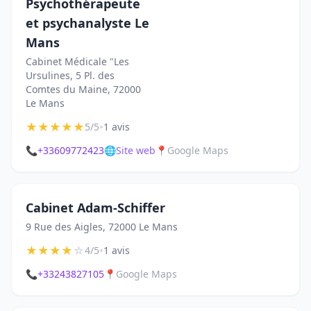
Psychothérapeute
et psychanalyste Le
Mans
Cabinet Médicale "Les
Ursulines, 5 Pl. des
Comtes du Maine, 72000
Le Mans
★
★
★
★
★
•
5/5
1 avis
📞
+33609772423
🌐
Site web
📍
Google Maps
Cabinet Adam-Schiffer
9 Rue des Aigles, 72000 Le Mans
★
★
★
★
☆
•
4/5
1 avis
📞
+33243827105
📍
Google Maps