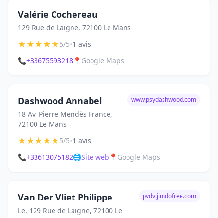
Valérie Cochereau
129 Rue de Laigne, 72100 Le Mans
★
★
★
★
★
•
5/5
1 avis
📞
+33675593218
📍
Google Maps
Dashwood Annabel
www.psydashwood.com
18 Av. Pierre Mendès France,
72100 Le Mans
★
★
★
★
★
•
5/5
1 avis
📞
+33613075182
🌐
Site web
📍
Google Maps
Van Der Vliet Philippe
pvdv.jimdofree.com
Le, 129 Rue de Laigne, 72100 Le