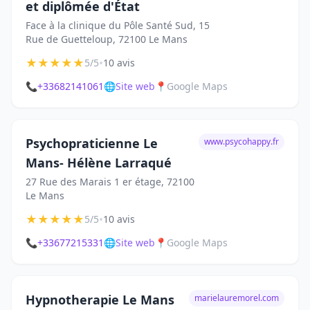
et diplômée d'État
Face à la clinique du Pôle Santé Sud, 15
Rue de Guetteloup, 72100 Le Mans
★
★
★
★
★
•
5/5
10 avis
📞
+33682141061
🌐
Site web
📍
Google Maps
Psychopraticienne Le
www.psycohappy.fr
Mans- Hélène Larraqué
27 Rue des Marais 1 er étage, 72100
Le Mans
★
★
★
★
★
•
5/5
10 avis
📞
+33677215331
🌐
Site web
📍
Google Maps
Hypnotherapie Le Mans
marielauremorel.com