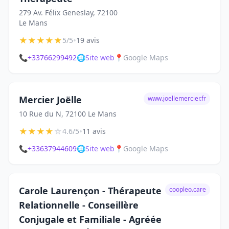
279 Av. Félix Geneslay, 72100
Le Mans
★
★
★
★
★
•
5/5
19 avis
📞
+33766299492
🌐
Site web
📍
Google Maps
Mercier Joëlle
www.joellemercier.fr
10 Rue du N, 72100 Le Mans
★
★
★
★
☆
•
4.6/5
11 avis
📞
+33637944609
🌐
Site web
📍
Google Maps
Carole Laurençon - Thérapeute
coopleo.care
Relationnelle - Conseillère
Conjugale et Familiale - Agréée