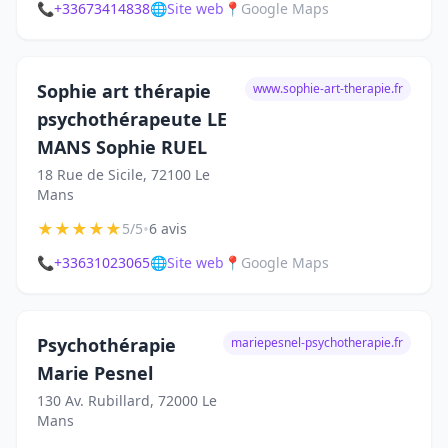
📞
+33673414838
🌐
Site web
📍
Google Maps
Sophie art thérapie
www.sophie-art-therapie.fr
psychothérapeute LE
MANS Sophie RUEL
18 Rue de Sicile, 72100 Le
Mans
★
★
★
★
★
•
5/5
6 avis
📞
+33631023065
🌐
Site web
📍
Google Maps
Psychothérapie
mariepesnel-psychotherapie.fr
Marie Pesnel
130 Av. Rubillard, 72000 Le
Mans