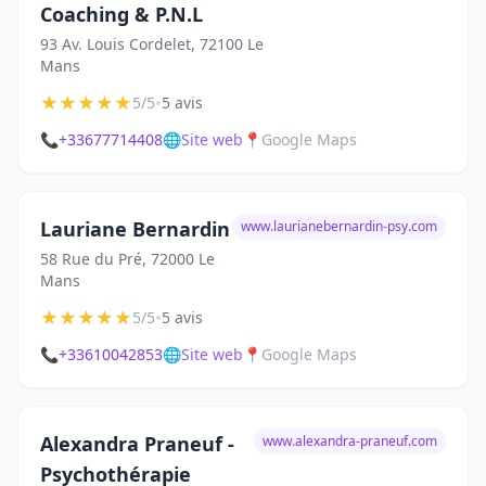
Coaching & P.N.L
93 Av. Louis Cordelet, 72100 Le
Mans
★
★
★
★
★
•
5/5
5 avis
📞
+33677714408
🌐
Site web
📍
Google Maps
Lauriane Bernardin
www.laurianebernardin-psy.com
58 Rue du Pré, 72000 Le
Mans
★
★
★
★
★
•
5/5
5 avis
📞
+33610042853
🌐
Site web
📍
Google Maps
Alexandra Praneuf -
www.alexandra-praneuf.com
Psychothérapie