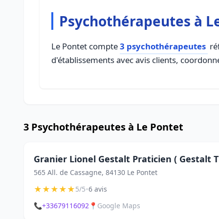
Psychothérapeutes à L
Le Pontet compte
3 psychothérapeutes
réf
d'établissements avec avis clients, coordonné
3 Psychothérapeutes à Le Pontet
Granier Lionel Gestalt Praticien ( Gestal
565 All. de Cassagne, 84130 Le Pontet
★
★
★
★
★
•
5/5
6 avis
📞
+33679116092
📍
Google Maps