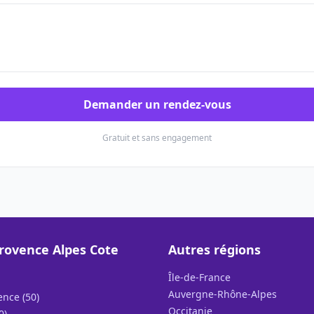
Demander un rendez-vous
Gratuit et sans engagement
rovence Alpes Cote
Autres régions
Île-de-France
Auvergne-Rhône-Alpes
ence (50)
Occitanie
0)