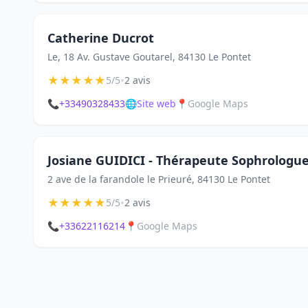
Catherine Ducrot
Le, 18 Av. Gustave Goutarel, 84130 Le Pontet
★
★
★
★
★
•
5/5
2 avis
📞
+33490328433
🌐
Site web
📍
Google Maps
Josiane GUIDICI - Thérapeute Sophrologue
2 ave de la farandole le Prieuré, 84130 Le Pontet
★
★
★
★
★
•
5/5
2 avis
📞
+33622116214
📍
Google Maps