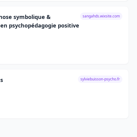
nose symbolique &
sangahds.wixsite.com
e en psychopédagogie positive
ns
sylviebuisson-psycho.fr