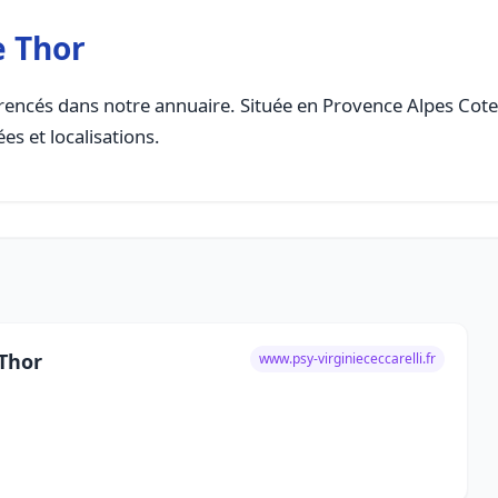
e Thor
rencés dans notre annuaire. Située en Provence Alpes Cote D
es et localisations.
 Thor
www.psy-virginiececcarelli.fr