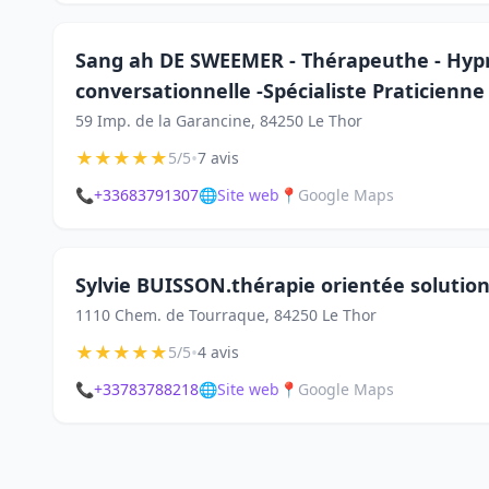
Sang ah DE SWEEMER - Thérapeuthe - Hyp
conversationnelle -Spécialiste Praticienn
59 Imp. de la Garancine, 84250 Le Thor
★
★
★
★
★
•
5/5
7 avis
📞
+33683791307
🌐
Site web
📍
Google Maps
Sylvie BUISSON.thérapie orientée solutio
1110 Chem. de Tourraque, 84250 Le Thor
★
★
★
★
★
•
5/5
4 avis
📞
+33783788218
🌐
Site web
📍
Google Maps