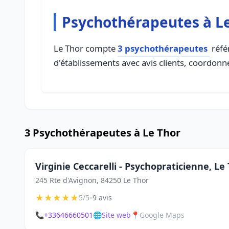
Psychothérapeutes à L
Le Thor compte
3 psychothérapeutes
réfé
d'établissements avec avis clients, coordonné
3 Psychothérapeutes à Le Thor
Virginie Ceccarelli - Psychopraticienne, Le
245 Rte d'Avignon, 84250 Le Thor
★
★
★
★
★
•
5/5
9 avis
📞
+33646660501
🌐
Site web
📍
Google Maps