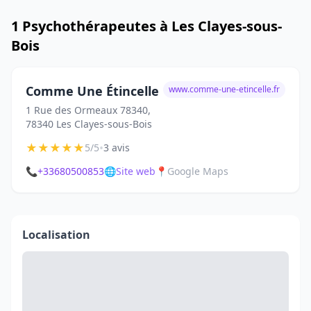
1 Psychothérapeutes à Les Clayes-sous-
Bois
Comme Une Étincelle
www.comme-une-etincelle.fr
1 Rue des Ormeaux 78340,
78340 Les Clayes-sous-Bois
★
★
★
★
★
•
5/5
3 avis
📞
+33680500853
🌐
Site web
📍
Google Maps
Localisation