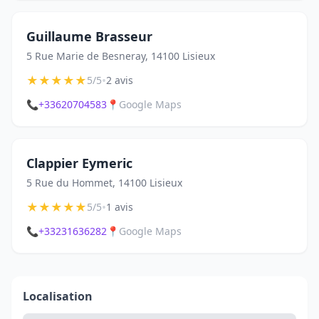
Guillaume Brasseur
5 Rue Marie de Besneray, 14100 Lisieux
★
★
★
★
★
•
5/5
2 avis
📞
+33620704583
📍
Google Maps
Clappier Eymeric
5 Rue du Hommet, 14100 Lisieux
★
★
★
★
★
•
5/5
1 avis
📞
+33231636282
📍
Google Maps
Localisation