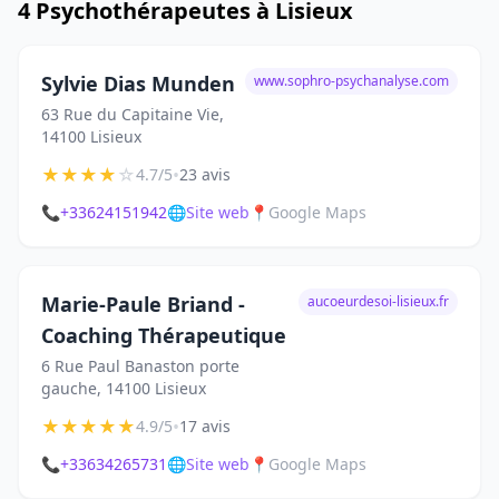
4 Psychothérapeutes à Lisieux
Sylvie Dias Munden
www.sophro-psychanalyse.com
63 Rue du Capitaine Vie,
14100 Lisieux
★
★
★
★
☆
•
4.7/5
23 avis
📞
+33624151942
🌐
Site web
📍
Google Maps
Marie-Paule Briand -
aucoeurdesoi-lisieux.fr
Coaching Thérapeutique
6 Rue Paul Banaston porte
gauche, 14100 Lisieux
★
★
★
★
★
•
4.9/5
17 avis
📞
+33634265731
🌐
Site web
📍
Google Maps