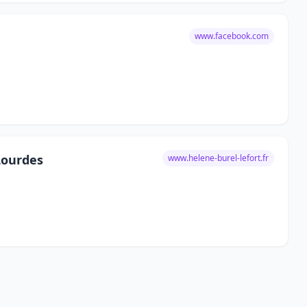
www.facebook.com
Lourdes
www.helene-burel-lefort.fr