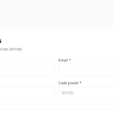
s
urdes (65100)
Email *
Code postal *