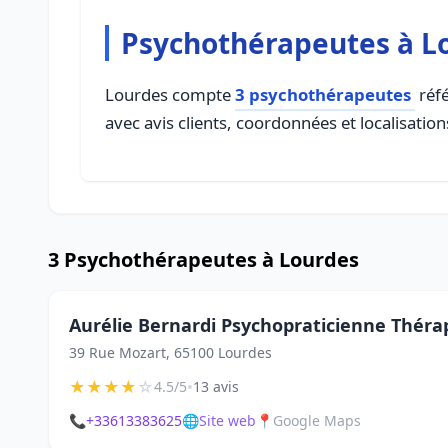
Psychothérapeutes à L
Lourdes compte
3 psychothérapeutes
réfé
avec avis clients, coordonnées et localisation
3 Psychothérapeutes à Lourdes
Aurélie Bernardi Psychopraticienne Thér
39 Rue Mozart, 65100 Lourdes
★
★
★
★
☆
•
4.5/5
13 avis
📞
+33613383625
🌐
Site web
📍
Google Maps