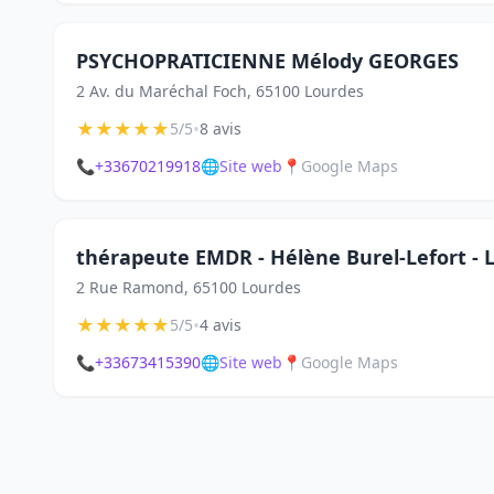
PSYCHOPRATICIENNE Mélody GEORGES
2 Av. du Maréchal Foch, 65100 Lourdes
★
★
★
★
★
•
5/5
8 avis
📞
+33670219918
🌐
Site web
📍
Google Maps
thérapeute EMDR - Hélène Burel-Lefort - 
2 Rue Ramond, 65100 Lourdes
★
★
★
★
★
•
5/5
4 avis
📞
+33673415390
🌐
Site web
📍
Google Maps