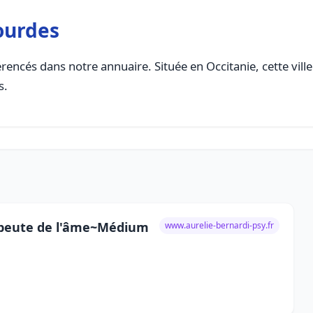
ourdes
rencés dans notre annuaire. Située en Occitanie, cette vill
s.
apeute de l'âme~Médium
www.aurelie-bernardi-psy.fr