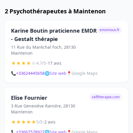
2 Psychothérapeutes à Maintenon
Karine Boutin praticienne EMDR
emomouv.fr
- Gestalt thérapie
11 Rue du Maréchal Foch, 28130
Maintenon
★
★
★
★
☆
•
4.7/5
17 avis
📞
+33624445658
🌐
Site web
📍
Google Maps
Elise Fournier
selftherapie.com
3 Rue Geneviève Raindre, 28130
Maintenon
★
★
★
★
★
•
5/5
2 avis
📞
+33667578927
🌐
Site web
📍
Google Maps