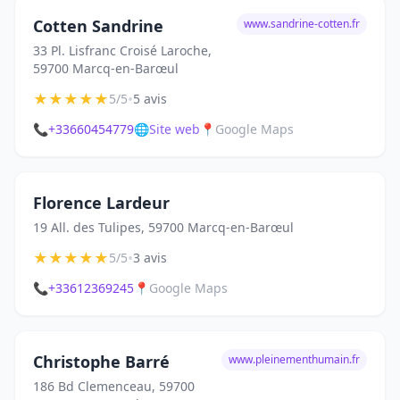
Cotten Sandrine
www.sandrine-cotten.fr
33 Pl. Lisfranc Croisé Laroche,
59700 Marcq-en-Barœul
★
★
★
★
★
•
5/5
5 avis
📞
+33660454779
🌐
Site web
📍
Google Maps
Florence Lardeur
19 All. des Tulipes, 59700 Marcq-en-Barœul
★
★
★
★
★
•
5/5
3 avis
📞
+33612369245
📍
Google Maps
Christophe Barré
www.pleinementhumain.fr
186 Bd Clemenceau, 59700