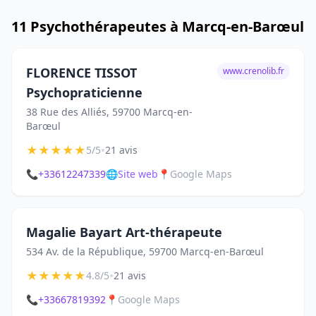
11 Psychothérapeutes à Marcq-en-Barœul
FLORENCE TISSOT
www.crenolib.fr
Psychopraticienne
38 Rue des Alliés, 59700 Marcq-en-
Barœul
★
★
★
★
★
•
5/5
21 avis
📞
+33612247339
🌐
Site web
📍
Google Maps
Magalie Bayart Art-thérapeute
534 Av. de la République, 59700 Marcq-en-Barœul
★
★
★
★
★
•
4.8/5
21 avis
📞
+33667819392
📍
Google Maps