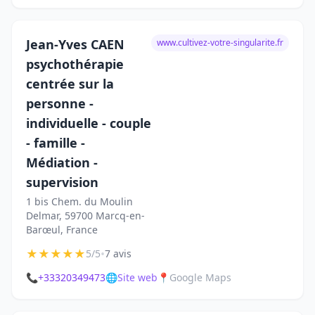
Jean-Yves CAEN
www.cultivez-votre-singularite.fr
psychothérapie
centrée sur la
personne -
individuelle - couple
- famille -
Médiation -
supervision
1 bis Chem. du Moulin
Delmar, 59700 Marcq-en-
Barœul, France
★
★
★
★
★
•
5/5
7 avis
📞
+33320349473
🌐
Site web
📍
Google Maps