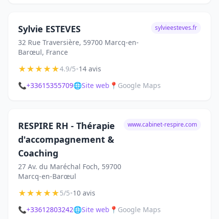
Sylvie ESTEVES
sylvieesteves.fr
32 Rue Traversière, 59700 Marcq-en-
Barœul, France
★
★
★
★
★
•
4.9/5
14 avis
📞
+33615355709
🌐
Site web
📍
Google Maps
RESPIRE RH - Thérapie
www.cabinet-respire.com
d'accompagnement &
Coaching
27 Av. du Maréchal Foch, 59700
Marcq-en-Barœul
★
★
★
★
★
•
5/5
10 avis
📞
+33612803242
🌐
Site web
📍
Google Maps