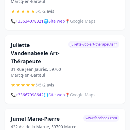
Marcq-en-Barœul
★
★
★
★
★
•
5/5
2 avis
📞
+33634078321
🌐
Site web
📍
Google Maps
Juliette
juliette-vdb-art-therapeute.fr
Vandenabeele Art-
Thérapeute
31 Rue Jean Jaurès, 59700
Marcq-en-Barœul
★
★
★
★
★
•
5/5
2 avis
📞
+33667998642
🌐
Site web
📍
Google Maps
Jumel Marie-Pierre
www.facebook.com
422 Av. de la Marne, 59700 Marcq-