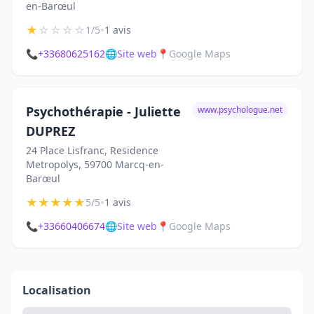
en-Barœul
★
☆
☆
☆
☆
•
1/5
1 avis
📞
+33680625162
🌐
Site web
📍
Google Maps
Psychothérapie - Juliette
www.psychologue.net
DUPREZ
24 Place Lisfranc, Residence
Metropolys, 59700 Marcq-en-
Barœul
★
★
★
★
★
•
5/5
1 avis
📞
+33660406674
🌐
Site web
📍
Google Maps
Localisation