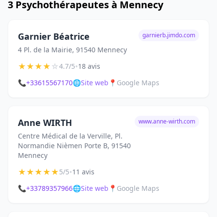
3 Psychothérapeutes à Mennecy
Garnier Béatrice
garnierb.jimdo.com
4 Pl. de la Mairie, 91540 Mennecy
★
★
★
★
☆
•
4.7/5
18 avis
📞
+33615567170
🌐
Site web
📍
Google Maps
Anne WIRTH
www.anne-wirth.com
Centre Médical de la Verville, Pl.
Normandie Nièmen Porte B, 91540
Mennecy
★
★
★
★
★
•
5/5
11 avis
📞
+33789357966
🌐
Site web
📍
Google Maps