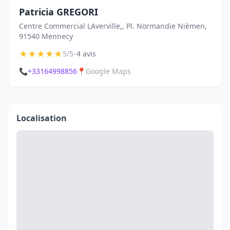
Patricia GREGORI
Centre Commercial LAverville,, Pl. Normandie Nièmen,
91540 Mennecy
★
★
★
★
★
•
5/5
4 avis
📞
+33164998856
📍
Google Maps
Localisation