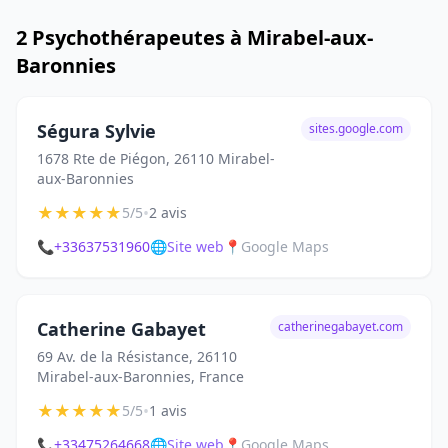
2 Psychothérapeutes à Mirabel-aux-
Baronnies
Ségura Sylvie
sites.google.com
1678 Rte de Piégon, 26110 Mirabel-
aux-Baronnies
★
★
★
★
★
•
5/5
2 avis
📞
+33637531960
🌐
Site web
📍
Google Maps
Catherine Gabayet
catherinegabayet.com
69 Av. de la Résistance, 26110
Mirabel-aux-Baronnies, France
★
★
★
★
★
•
5/5
1 avis
📞
+33475264668
🌐
Site web
📍
Google Maps