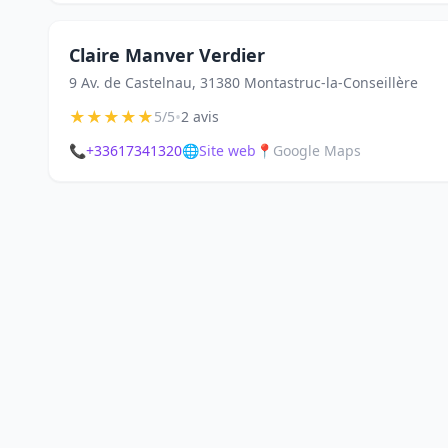
Claire Manver Verdier
9 Av. de Castelnau, 31380 Montastruc-la-Conseillère
★
★
★
★
★
•
5/5
2 avis
📞
+33617341320
🌐
Site web
📍
Google Maps