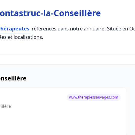
ntastruc-la-Conseillère
thérapeutes
référencés dans notre annuaire. Située en Occi
es et localisations.
nseillère
www.therapiessauvages.com
illère