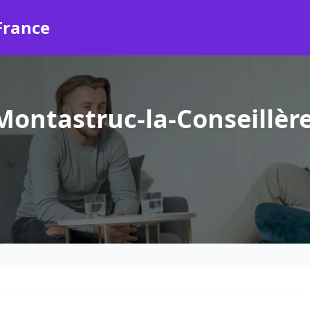
France
ontastruc-la-Conseillèr