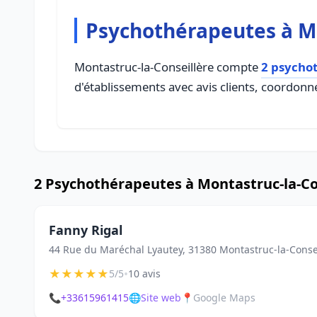
Psychothérapeutes à Mo
Montastruc-la-Conseillère compte
2 psycho
d'établissements avec avis clients, coordonné
2 Psychothérapeutes à Montastruc-la-Co
Fanny Rigal
44 Rue du Maréchal Lyautey, 31380 Montastruc-la-Conse
★
★
★
★
★
•
5/5
10 avis
📞
+33615961415
🌐
Site web
📍
Google Maps