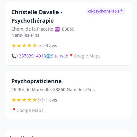
Christelle Davalle -
cd-psychotherapie.fr
Psychothérapie
Chem. de la Placette ♾, 83860
Nans-les-Pins
★
★
★
★
★
•
5/5
3 avis
📞
+33783914018
🌐
Site web
📍
Google Maps
Psychopraticienne
26 Rte de Marseille, 83860 Nans-les-Pins
★
★
★
★
★
•
5/5
1 avis
📍
Google Maps