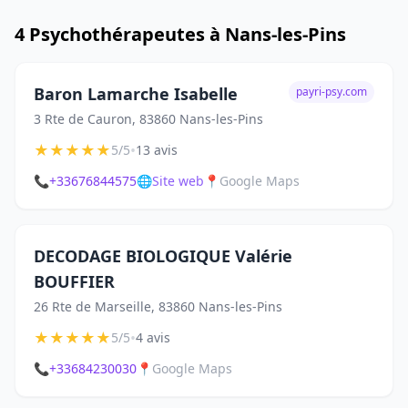
4 Psychothérapeutes à Nans-les-Pins
Baron Lamarche Isabelle
payri-psy.com
3 Rte de Cauron, 83860 Nans-les-Pins
★
★
★
★
★
•
5/5
13 avis
📞
+33676844575
🌐
Site web
📍
Google Maps
DECODAGE BIOLOGIQUE Valérie
BOUFFIER
26 Rte de Marseille, 83860 Nans-les-Pins
★
★
★
★
★
•
5/5
4 avis
📞
+33684230030
📍
Google Maps