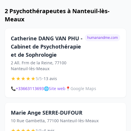
2 Psychothérapeutes à Nanteuil-lès-
Meaux
Catherine DANG VAN PHU -
humanandme.com
Cabinet de Psychothérapie
et de Sophrologie
2 All. Frm de la Reine, 77100
Nanteuil-lès-Meaux
★
★
★
★
★
•
5/5
13 avis
📞
+33663113693
🌐
Site web
📍
Google Maps
Marie Ange SERRE-DUFOUR
10 Rue Gambetta, 77100 Nanteuil-lès-Meaux
★
★
★
★
★
•
5/5
4 avis