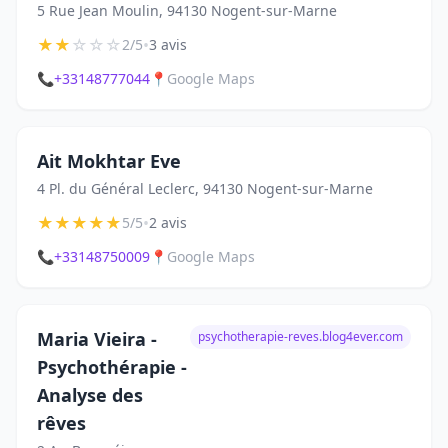
5 Rue Jean Moulin, 94130 Nogent-sur-Marne
★
★
☆
☆
☆
•
2/5
3 avis
📞
+33148777044
📍
Google Maps
Ait Mokhtar Eve
4 Pl. du Général Leclerc, 94130 Nogent-sur-Marne
★
★
★
★
★
•
5/5
2 avis
📞
+33148750009
📍
Google Maps
Maria Vieira -
psychotherapie-reves.blog4ever.com
Psychothérapie -
Analyse des
rêves