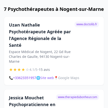
7 Psychothérapeutes à Nogent-sur-Marne
Uzan Nathalie
www.doctolib.fr
Psychotérapeute Agréée par
l'Agence Régionale de la
Santé
Espace Médical de Nogent, 22 Gd Rue
Charles de Gaulle, 94130 Nogent-sur-
Marne
★
★
★
★
☆
•
4.1/5
15 avis
📞
+33623351957
🌐
Site web
📍
Google Maps
Jessica Mouchet
www.therapiedubonheur.com
Psychopraticienne en