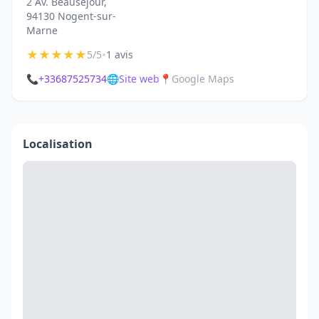
2 Av. Beauséjour,
94130 Nogent-sur-
Marne
★
★
★
★
★
•
5/5
1 avis
📞
+33687525734
🌐
Site web
📍
Google Maps
Localisation