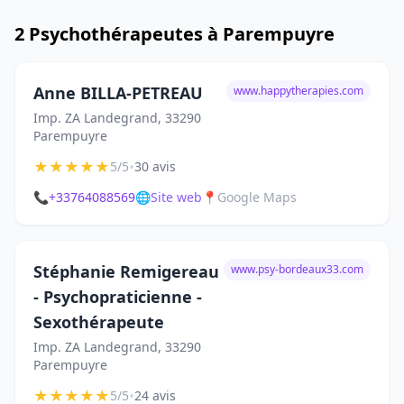
2 Psychothérapeutes à Parempuyre
Anne BILLA-PETREAU
www.happytherapies.com
Imp. ZA Landegrand, 33290
Parempuyre
★
★
★
★
★
•
5/5
30 avis
📞
+33764088569
🌐
Site web
📍
Google Maps
Stéphanie Remigereau
www.psy-bordeaux33.com
- Psychopraticienne -
Sexothérapeute
Imp. ZA Landegrand, 33290
Parempuyre
★
★
★
★
★
•
5/5
24 avis