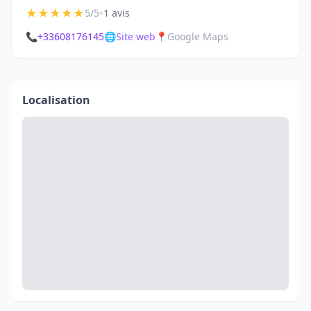
★
★
★
★
★
•
5/5
1 avis
📞
+33608176145
🌐
Site web
📍
Google Maps
Localisation