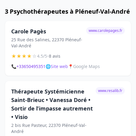
3 Psychothérapeutes à Pléneuf-Val-André
Carole Pagès
www.carolepages.fr
25 Rue des Salines, 22370 Pléneuf-
Val-André
★
★
★
★
☆
•
4.5/5
8 avis
📞
+33650495351
🌐
Site web
📍
Google Maps
Thérapeute Systémicienne
www.resalib.fr
Saint-Brieuc • Vanessa Doré •
Sortir de l’impasse autrement
• Visio
2 bis Rue Pasteur, 22370 Pléneuf-Val-
André