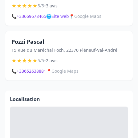
★
★
★
★
★
•
5/5
3 avis
📞
+33669678465
🌐
Site web
📍
Google Maps
Pozzi Pascal
15 Rue du Maréchal Foch, 22370 Pléneuf-Val-André
★
★
★
★
★
•
5/5
2 avis
📞
+33652638881
📍
Google Maps
Localisation