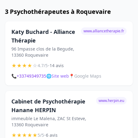
3 Psychothérapeutes à Roquevaire
Katy Buchard - Alliance
www.alliancetherapie.fr
Thérapie
96 Impasse clos de la Begude,
13360 Roquevaire
★
★
★
★
☆
•
4.7/5
14 avis
📞
+33749349735
🌐
Site web
📍
Google Maps
Cabinet de Psychothérapie
www.herpin.eu
Hanane HERPIN
immeuble Le Malena, ZAC St Esteve,
13360 Roquevaire
★
★
★
★
★
•
5/5
6 avis