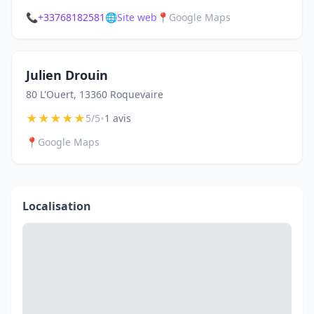
📞
+33768182581
🌐
Site web
📍
Google Maps
Julien Drouin
80 L'Ouert, 13360 Roquevaire
★
★
★
★
★
•
5/5
1 avis
📍
Google Maps
Localisation