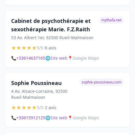
Cabinet de psychothérapie et
mythafa.net
sexothérapie Marie. F.Z.Raith
53 Av. Albert 1er, 92500 Rueil-Malmaison
★
★
★
★
★
•
5/5
6 avis
📞
+33614637165
🌐
Site web
📍
Google Maps
Sophie Poussineau
sophie-poussineau.com
4 Av. Alsace-Lorraine, 92500
Rueil-Malmaison
★
★
★
★
★
•
5/5
2 avis
📞
+33615912125
🌐
Site web
📍
Google Maps