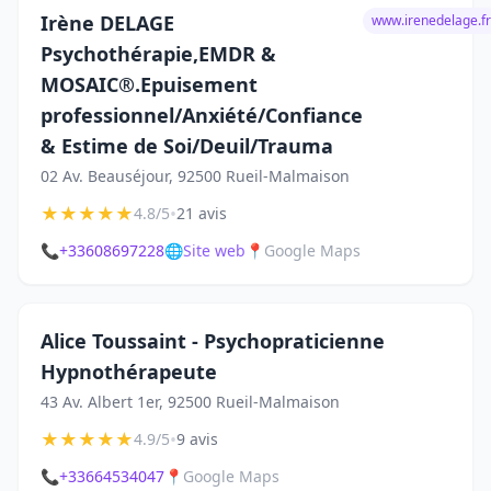
Irène DELAGE
www.irenedelage.fr
Psychothérapie,EMDR &
MOSAIC®️.Epuisement
professionnel/Anxiété/Confiance
& Estime de Soi/Deuil/Trauma
02 Av. Beauséjour, 92500 Rueil-Malmaison
★
★
★
★
★
•
4.8/5
21 avis
📞
+33608697228
🌐
Site web
📍
Google Maps
Alice Toussaint - Psychopraticienne
Hypnothérapeute
43 Av. Albert 1er, 92500 Rueil-Malmaison
★
★
★
★
★
•
4.9/5
9 avis
📞
+33664534047
📍
Google Maps