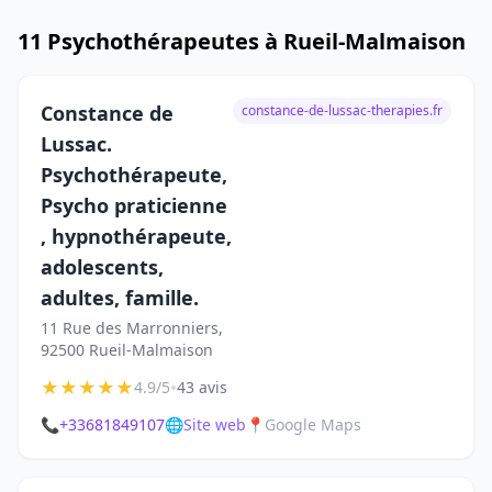
11 Psychothérapeutes à Rueil-Malmaison
Constance de
constance-de-lussac-therapies.fr
Lussac.
Psychothérapeute,
Psycho praticienne
, hypnothérapeute,
adolescents,
adultes, famille.
11 Rue des Marronniers,
92500 Rueil-Malmaison
★
★
★
★
★
•
4.9/5
43 avis
📞
+33681849107
🌐
Site web
📍
Google Maps