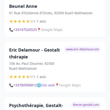
Beunel Anne
61 Rue d'Estienne d'Orves, 92500 Rueil-Malmaison
★
★
★
★
★
•
5/5
1 avis
📞
+33147520525
📍
Google Maps
Eric Delamour - Gestalt
www.eric-delamour.com
thérapie
106 Av. Paul Doumer, 92500
Rueil-Malmaison
★
★
★
★
★
•
5/5
1 avis
📞
+33780996812
🌐
Site web
📍
Google Maps
Psychothérapie, Gestalt-
theron-gestalt.com