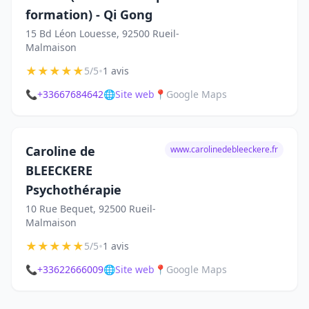
formation) - Qi Gong
15 Bd Léon Louesse, 92500 Rueil-
Malmaison
★
★
★
★
★
•
5/5
1 avis
📞
+33667684642
🌐
Site web
📍
Google Maps
Caroline de
www.carolinedebleeckere.fr
BLEECKERE
Psychothérapie
10 Rue Bequet, 92500 Rueil-
Malmaison
★
★
★
★
★
•
5/5
1 avis
📞
+33622666009
🌐
Site web
📍
Google Maps