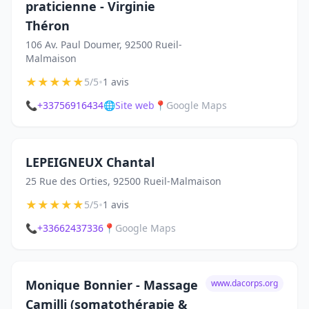
praticienne - Virginie
Théron
106 Av. Paul Doumer, 92500 Rueil-
Malmaison
★
★
★
★
★
•
5/5
1 avis
📞
+33756916434
🌐
Site web
📍
Google Maps
LEPEIGNEUX Chantal
25 Rue des Orties, 92500 Rueil-Malmaison
★
★
★
★
★
•
5/5
1 avis
📞
+33662437336
📍
Google Maps
Monique Bonnier - Massage
www.dacorps.org
Camilli (somatothérapie &