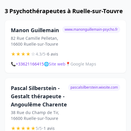
3 Psychothérapeutes à Ruelle-sur-Touvre
Manon Guillemain
www.manonguillemain-psycho.fr
82 Rue Camille Pelletan,
16600 Ruelle-sur-Touvre
★
★
★
★
☆
•
4.3/5
6 avis
📞
+33621166415
🌐
Site web
📍
Google Maps
Pascal Silberstein -
pascalsilberstein.wixsite.com
Gestalt thérapeute -
Angoulême Charente
38 Rue du Champ de Tir,
16600 Ruelle-sur-Touvre
★
★
★
★
★
•
5/5
1 avis