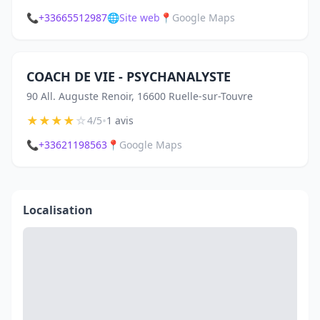
📞
+33665512987
🌐
Site web
📍
Google Maps
COACH DE VIE - PSYCHANALYSTE
90 All. Auguste Renoir, 16600 Ruelle-sur-Touvre
★
★
★
★
☆
•
4/5
1 avis
📞
+33621198563
📍
Google Maps
Localisation