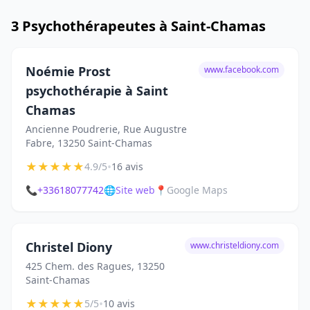
3 Psychothérapeutes à Saint-Chamas
Noémie Prost
www.facebook.com
psychothérapie à Saint
Chamas
Ancienne Poudrerie, Rue Augustre
Fabre, 13250 Saint-Chamas
★
★
★
★
★
•
4.9/5
16 avis
📞
+33618077742
🌐
Site web
📍
Google Maps
Christel Diony
www.christeldiony.com
425 Chem. des Ragues, 13250
Saint-Chamas
★
★
★
★
★
•
5/5
10 avis