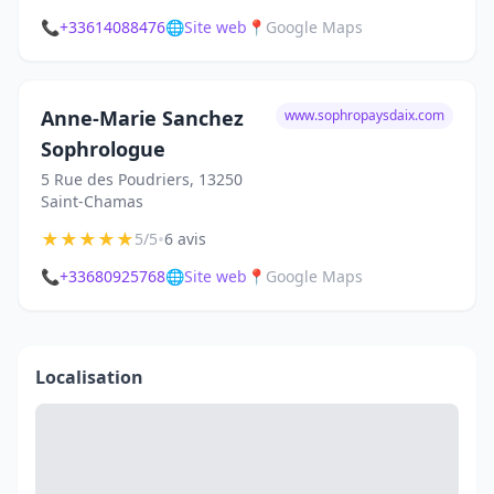
📞
+33614088476
🌐
Site web
📍
Google Maps
Anne-Marie Sanchez
www.sophropaysdaix.com
Sophrologue
5 Rue des Poudriers, 13250
Saint-Chamas
★
★
★
★
★
•
5/5
6 avis
📞
+33680925768
🌐
Site web
📍
Google Maps
Localisation