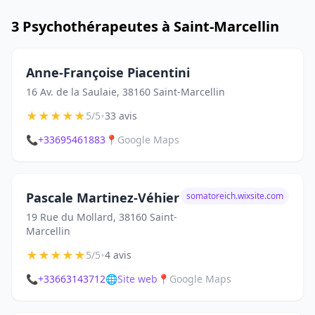
3 Psychothérapeutes à Saint-Marcellin
Anne-Françoise Piacentini
16 Av. de la Saulaie, 38160 Saint-Marcellin
★
★
★
★
★
•
5/5
33 avis
📞
+33695461883
📍
Google Maps
Pascale Martinez-Véhier
somatoreich.wixsite.com
19 Rue du Mollard, 38160 Saint-
Marcellin
★
★
★
★
★
•
5/5
4 avis
📞
+33663143712
🌐
Site web
📍
Google Maps