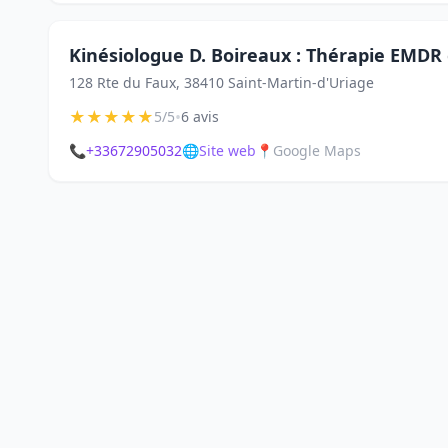
Kinésiologue D. Boireaux : Thérapie EMDR 
128 Rte du Faux, 38410 Saint-Martin-d'Uriage
★
★
★
★
★
•
5/5
6 avis
📞
+33672905032
🌐
Site web
📍
Google Maps