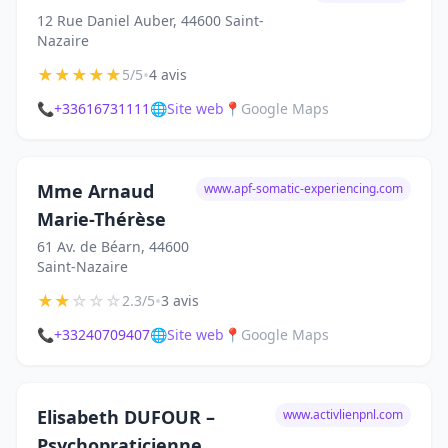
12 Rue Daniel Auber, 44600 Saint-
Nazaire
★
★
★
★
★
•
5/5
4 avis
📞
+33616731111
🌐
Site web
📍
Google Maps
Mme Arnaud
www.apf-somatic-experiencing.com
Marie-Thérèse
61 Av. de Béarn, 44600
Saint-Nazaire
★
★
☆
☆
☆
•
2.3/5
3 avis
📞
+33240709407
🌐
Site web
📍
Google Maps
Elisabeth DUFOUR –
www.activlienpnl.com
Psychopraticienne,