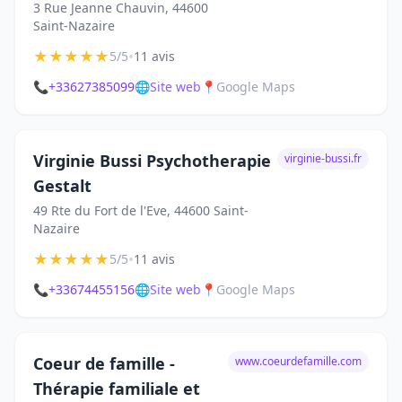
3 Rue Jeanne Chauvin, 44600
Saint-Nazaire
★
★
★
★
★
•
5/5
11 avis
📞
+33627385099
🌐
Site web
📍
Google Maps
Virginie Bussi Psychotherapie
virginie-bussi.fr
Gestalt
49 Rte du Fort de l'Eve, 44600 Saint-
Nazaire
★
★
★
★
★
•
5/5
11 avis
📞
+33674455156
🌐
Site web
📍
Google Maps
Coeur de famille -
www.coeurdefamille.com
Thérapie familiale et