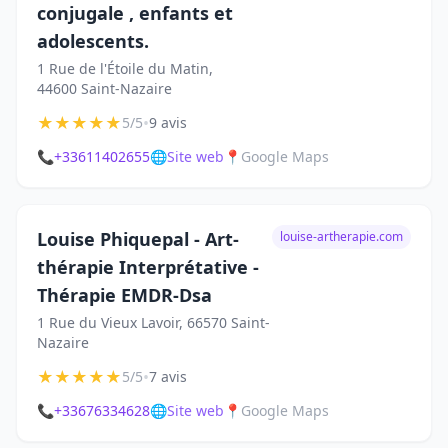
conjugale , enfants et
adolescents.
1 Rue de l'Étoile du Matin,
44600 Saint-Nazaire
★
★
★
★
★
•
5/5
9 avis
📞
+33611402655
🌐
Site web
📍
Google Maps
Louise Phiquepal - Art-
louise-artherapie.com
thérapie Interprétative -
Thérapie EMDR-Dsa
1 Rue du Vieux Lavoir, 66570 Saint-
Nazaire
★
★
★
★
★
•
5/5
7 avis
📞
+33676334628
🌐
Site web
📍
Google Maps