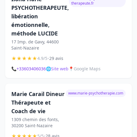
therapeute.fr
PSYCHOTHERAPEUTE,
libération
émotionnelle,
méthode LUCIDE
17 Imp. de Gavy, 44600
Saint-Nazaire
★
★
★
★
★
•
4.9/5
29 avis
📞
+33603406036
🌐
Site web
📍
Google Maps
Marie Carail Dineur
www.marie-psychotherapie.com
Thérapeute et
Coach de vie
1309 chemin des fonts,
30200 Saint-Nazaire
★
★
★
★
★
•
5/5
28 avis