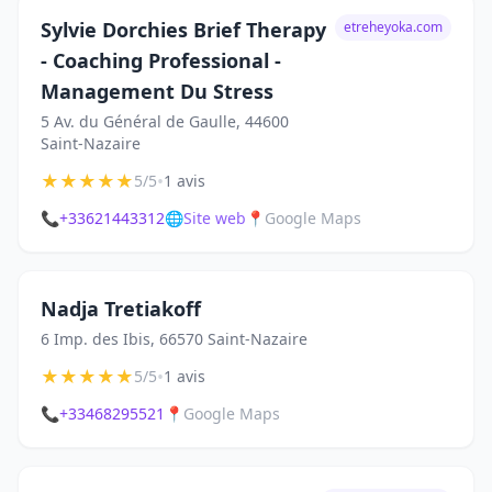
Sylvie Dorchies Brief Therapy
etreheyoka.com
- Coaching Professional -
Management Du Stress
5 Av. du Général de Gaulle, 44600
Saint-Nazaire
★
★
★
★
★
•
5/5
1 avis
📞
+33621443312
🌐
Site web
📍
Google Maps
Nadja Tretiakoff
6 Imp. des Ibis, 66570 Saint-Nazaire
★
★
★
★
★
•
5/5
1 avis
📞
+33468295521
📍
Google Maps