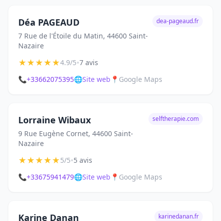
Déa PAGEAUD
dea-pageaud.fr
7 Rue de l'Étoile du Matin, 44600 Saint-
Nazaire
★
★
★
★
★
•
4.9/5
7 avis
📞
+33662075395
🌐
Site web
📍
Google Maps
Lorraine Wibaux
selftherapie.com
9 Rue Eugène Cornet, 44600 Saint-
Nazaire
★
★
★
★
★
•
5/5
5 avis
📞
+33675941479
🌐
Site web
📍
Google Maps
Karine Danan
karinedanan.fr