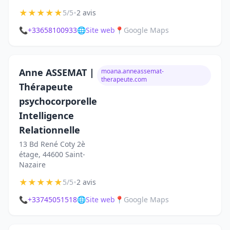
★
★
★
★
★
•
5/5
2 avis
📞
+33658100933
🌐
Site web
📍
Google Maps
Anne ASSEMAT |
moana.anneassemat-
therapeute.com
Thérapeute
psychocorporelle
Intelligence
Relationnelle
13 Bd René Coty 2è
étage, 44600 Saint-
Nazaire
★
★
★
★
★
•
5/5
2 avis
📞
+33745051518
🌐
Site web
📍
Google Maps