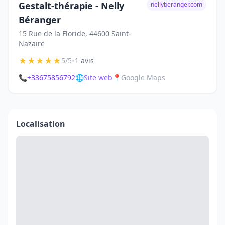
Gestalt-thérapie - Nelly
nellyberanger.com
Béranger
15 Rue de la Floride, 44600 Saint-
Nazaire
★
★
★
★
★
•
5/5
1 avis
📞
+33675856792
🌐
Site web
📍
Google Maps
Localisation