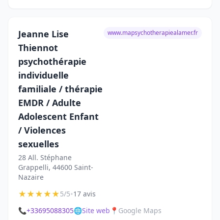
Jeanne Lise
www.mapsychotherapiealamer.fr
Thiennot
psychothérapie
individuelle
familiale / thérapie
EMDR / Adulte
Adolescent Enfant
/ Violences
sexuelles
28 All. Stéphane
Grappelli, 44600 Saint-
Nazaire
★
★
★
★
★
•
5/5
17 avis
📞
+33695088305
🌐
Site web
📍
Google Maps