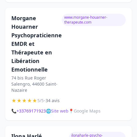
Morgane
www.morgane-houarner-
therapeute.com
Houarner
Psychopraticienne
EMDR et
Thérapeute en
Libération
Emotionnelle
74 bis Rue Roger
Salengro, 44600 Saint-
Nazaire
★
★
★
★
★
•
5/5
34 avis
📞
+33769171923
🌐
Site web
📍
Google Maps
Ilona Harlé
ilonaharle-psycho-