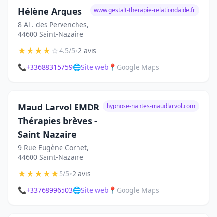
Hélène Arques
www.gestalt-therapie-relationdaide.fr
8 All. des Pervenches,
44600 Saint-Nazaire
★
★
★
★
☆
•
4.5/5
2 avis
📞
+33688315759
🌐
Site web
📍
Google Maps
Maud Larvol EMDR
hypnose-nantes-maudlarvol.com
Thérapies brèves -
Saint Nazaire
9 Rue Eugène Cornet,
44600 Saint-Nazaire
★
★
★
★
★
•
5/5
2 avis
📞
+33768996503
🌐
Site web
📍
Google Maps