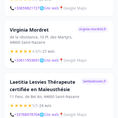
📞
+33659821727
🌐
Site web
📍
Google Maps
Virginia Mordret
virginie-mordret.fr
de la résistance, 10 Pl. des Martyrs,
44600 Saint-Nazaire
★
★
★
★
★
•
4.9/5
27 avis
📞
+33611953691
🌐
Site web
📍
Google Maps
Laetitia Lesvies Thérapeute
laetitialesvies.fr
certifiée en Maïeusthésie
11 Pass. de Bel Air, 44600 Saint-Nazaire
★
★
★
★
★
•
5/5
24 avis
📞
+33768978704
🌐
Site web
📍
Google Maps