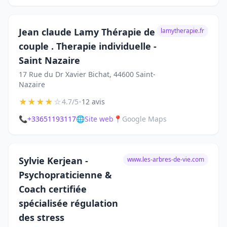
Jean claude Lamy Thérapie de
lamytherapie.fr
couple . Therapie individuelle -
Saint Nazaire
17 Rue du Dr Xavier Bichat, 44600 Saint-
Nazaire
★
★
★
★
☆
•
4.7/5
12 avis
📞
+33651193117
🌐
Site web
📍
Google Maps
Sylvie Kerjean -
www.les-arbres-de-vie.com
Psychopraticienne &
Coach certifiée
spécialisée régulation
des stress