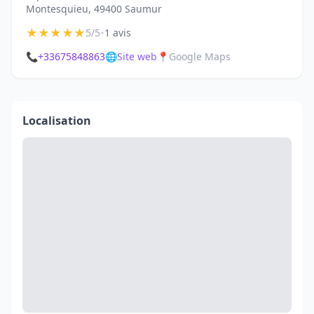
Montesquieu, 49400 Saumur
★
★
★
★
★
•
5/5
1 avis
📞
+33675848863
🌐
Site web
📍
Google Maps
Localisation