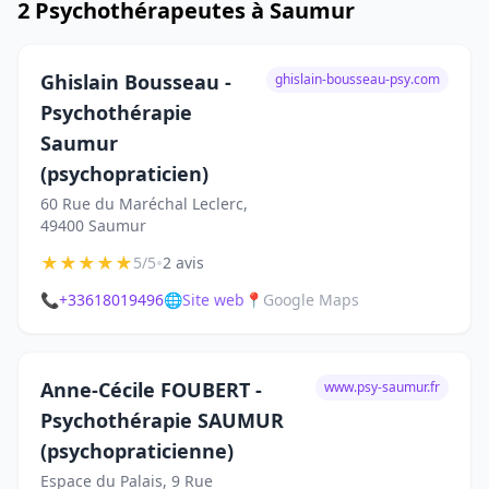
2 Psychothérapeutes à Saumur
Ghislain Bousseau -
ghislain-bousseau-psy.com
Psychothérapie
Saumur
(psychopraticien)
60 Rue du Maréchal Leclerc,
49400 Saumur
★
★
★
★
★
•
5/5
2 avis
📞
+33618019496
🌐
Site web
📍
Google Maps
Anne-Cécile FOUBERT -
www.psy-saumur.fr
Psychothérapie SAUMUR
(psychopraticienne)
Espace du Palais, 9 Rue