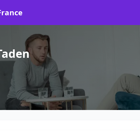
France
Taden