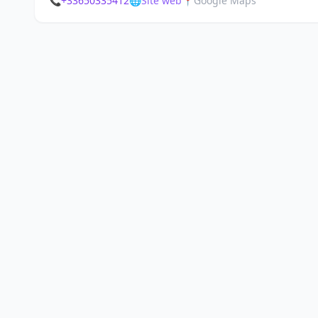
📞
+33650335412
🌐
Site web
📍
Google Maps