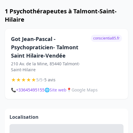
1 Psychothérapeutes à Talmont-Saint-
Hilaire
Got Jean-Pascal -
conscientia85.fr
Psychopraticien- Talmont
Saint Hilaire-Vendée
210 Av. de la Mine, 85440 Talmont-
Saint-Hilaire
★
★
★
★
★
•
5/5
5 avis
📞
+33645495155
🌐
Site web
📍
Google Maps
Localisation