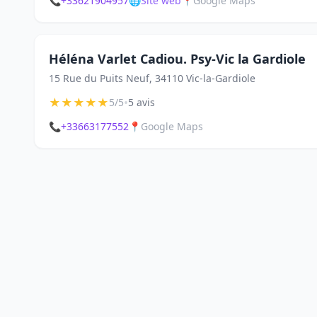
📞
+33621904957
🌐
Site web
📍
Google Maps
Héléna Varlet Cadiou. Psy-Vic la Gardiole
15 Rue du Puits Neuf, 34110 Vic-la-Gardiole
★
★
★
★
★
•
5/5
5 avis
📞
+33663177552
📍
Google Maps