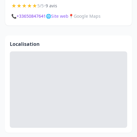
★
★
★
★
★
•
5/5
9 avis
📞
+33650847641
🌐
Site web
📍
Google Maps
Localisation