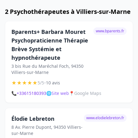
2 Psychothérapeutes à Villiers-sur-Marne
Bparents+ Barbara Mouret
www.bparents.fr
Psychopraticienne Thérapie
Brève Systémie et
hypnothérapeute
3 bis Rue du Maréchal Foch, 94350
Villiers-sur-Marne
★
★
★
★
★
•
5/5
10 avis
📞
+33615180393
🌐
Site web
📍
Google Maps
Élodie Lebreton
www.elodielebreton.fr
8 Av. Pierre Dupont, 94350 Villiers-
sur-Marne