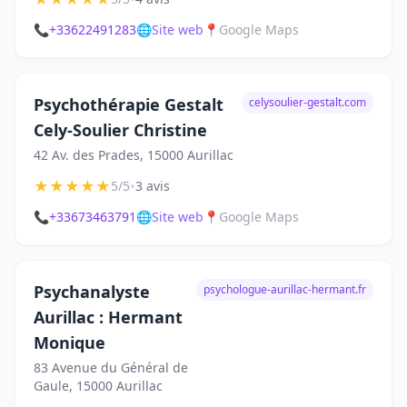
📞
+33622491283
🌐
Site web
📍
Google Maps
Psychothérapie Gestalt
celysoulier-gestalt.com
Cely-Soulier Christine
42 Av. des Prades, 15000 Aurillac
★
★
★
★
★
•
5/5
3 avis
📞
+33673463791
🌐
Site web
📍
Google Maps
Psychanalyste
psychologue-aurillac-hermant.fr
Aurillac : Hermant
Monique
83 Avenue du Général de
Gaule, 15000 Aurillac