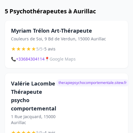
5 Psychothérapeutes à Aurillac
Myriam Trélon Art-Thérapeute
Couleurs de Soi, 9 Bd de Verdun, 15000 Aurillac
★
★
★
★
★
•
5/5
5 avis
📞
+33684304114
📍
Google Maps
Valérie Lacombe
therapiepsychocomportementale.sitew.fr
Thérapeute
psycho
comportemental
1 Rue Jacquard, 15000
Aurillac
★
★
★
★
★
•
5/5
4 avis