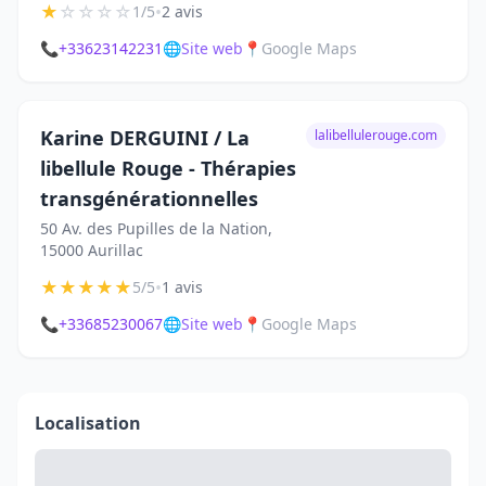
★
☆
☆
☆
☆
•
1/5
2 avis
📞
+33623142231
🌐
Site web
📍
Google Maps
Karine DERGUINI / La
lalibellulerouge.com
libellule Rouge - Thérapies
transgénérationnelles
50 Av. des Pupilles de la Nation,
15000 Aurillac
★
★
★
★
★
•
5/5
1 avis
📞
+33685230067
🌐
Site web
📍
Google Maps
Localisation