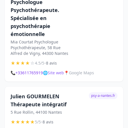
Psychologue
Psychothérapeute.
Spécialisée en
psychothérapie
émotionnelle
Mia Courtat Psychologue
Psychothérapeute, 58 Rue
Alfred de Vigny, 44300 Nantes
★
★
★
★
☆
•
4.5/5
8 avis
📞
+33611765919
🌐
Site web
📍
Google Maps
Julien GOURMELEN
psy-a-nantes.fr
Thérapeute intégratif
5 Rue Rollin, 44100 Nantes
★
★
★
★
★
•
5/5
8 avis