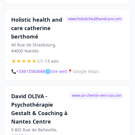
Holistic health and
www.holistichealthandcare.com
care catherine
berthomé
40 Rue de Strasbourg,
44000 Nantes
★
★
★
★
★
•
5/5
13 avis
📞
+33613583668
🌐
Site web
📍
Google Maps
David OLIVA -
www.un-chemin-vers-soi.com
Psychothérapie
Gestalt & Coaching à
Nantes Centre
9 BIS Rue de Belleville,