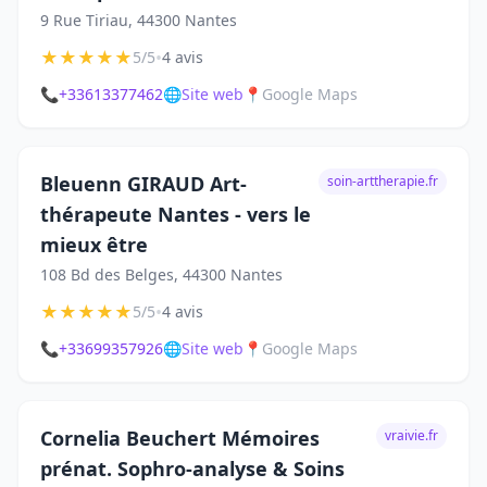
9 Rue Tiriau, 44300 Nantes
★
★
★
★
★
•
5/5
4 avis
📞
+33613377462
🌐
Site web
📍
Google Maps
Bleuenn GIRAUD Art-
soin-arttherapie.fr
thérapeute Nantes - vers le
mieux être
108 Bd des Belges, 44300 Nantes
★
★
★
★
★
•
5/5
4 avis
📞
+33699357926
🌐
Site web
📍
Google Maps
Cornelia Beuchert Mémoires
vraivie.fr
prénat. Sophro-analyse & Soins