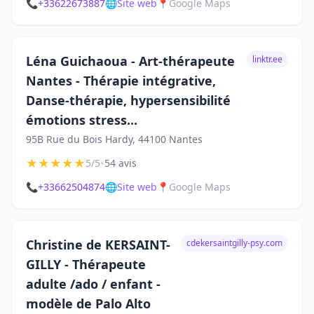
📞
+33622673887
🌐
Site web
📍
Google Maps
Léna Guichaoua - Art-thérapeute
linktr.ee
Nantes - Thérapie intégrative,
Danse-thérapie, hypersensibilité
émotions stress...
95B Rue du Bois Hardy, 44100 Nantes
★
★
★
★
★
•
5/5
54 avis
📞
+33662504874
🌐
Site web
📍
Google Maps
Christine de KERSAINT-
cdekersaintgilly-psy.com
GILLY - Thérapeute
adulte /ado / enfant -
modèle de Palo Alto