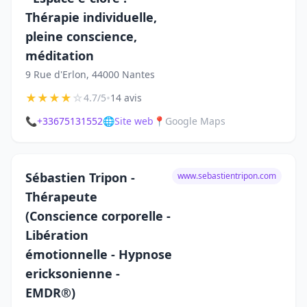
Thérapie individuelle,
pleine conscience,
méditation
9 Rue d'Erlon, 44000 Nantes
★
★
★
★
☆
•
4.7/5
14 avis
📞
+33675131552
🌐
Site web
📍
Google Maps
Sébastien Tripon -
www.sebastientripon.com
Thérapeute
(Conscience corporelle -
Libération
émotionnelle - Hypnose
ericksonienne -
EMDR®)