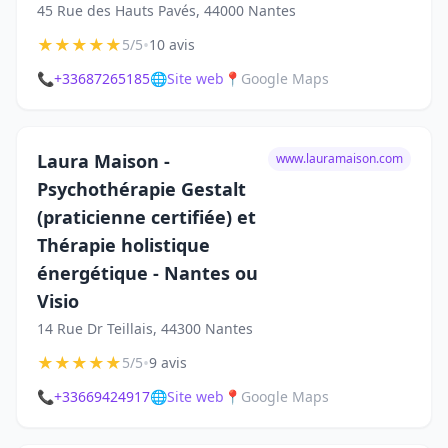
45 Rue des Hauts Pavés, 44000 Nantes
★
★
★
★
★
•
5/5
10 avis
📞
+33687265185
🌐
Site web
📍
Google Maps
Laura Maison -
www.lauramaison.com
Psychothérapie Gestalt
(praticienne certifiée) et
Thérapie holistique
énergétique - Nantes ou
Visio
14 Rue Dr Teillais, 44300 Nantes
★
★
★
★
★
•
5/5
9 avis
📞
+33669424917
🌐
Site web
📍
Google Maps