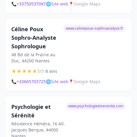
📞
+33750537097
🌐
Site web
📍
Google Maps
Céline Poux
www.celinepoux-sophroanalyse.fr
Sophro-Analyste
Sophrologue
48 Bd de la Prairie au
Duc, 44200 Nantes
★
★
★
★
★
•
5/5
8 avis
📞
+33665703725
🌐
Site web
📍
Google Maps
Psychologie et
www.psychologieetserenite.com
Sérénité
Résidence Héméra, 16 All.
Jacques Berque, 44000
Nantes