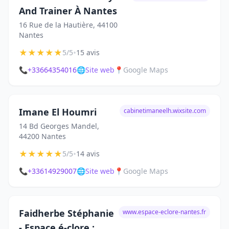
And Trainer À Nantes
16 Rue de la Hautière, 44100
Nantes
★
★
★
★
★
•
5/5
15 avis
📞
+33664354016
🌐
Site web
📍
Google Maps
Imane El Houmri
cabinetimaneelh.wixsite.com
14 Bd Georges Mandel,
44200 Nantes
★
★
★
★
★
•
5/5
14 avis
📞
+33614929007
🌐
Site web
📍
Google Maps
Faidherbe Stéphanie
www.espace-eclore-nantes.fr
- Espace é-clore :