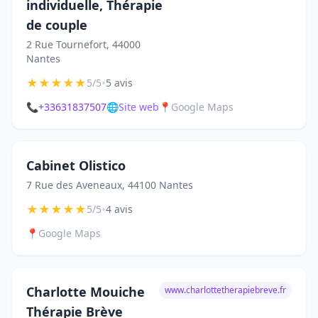
individuelle, Thérapie
de couple
2 Rue Tournefort, 44000
Nantes
★
★
★
★
★
•
5/5
5 avis
📞
+33631837507
🌐
Site web
📍
Google Maps
Cabinet Olistico
7 Rue des Aveneaux, 44100 Nantes
★
★
★
★
★
•
5/5
4 avis
📍
Google Maps
Charlotte Mouiche
www.charlottetherapiebreve.fr
Thérapie Brève