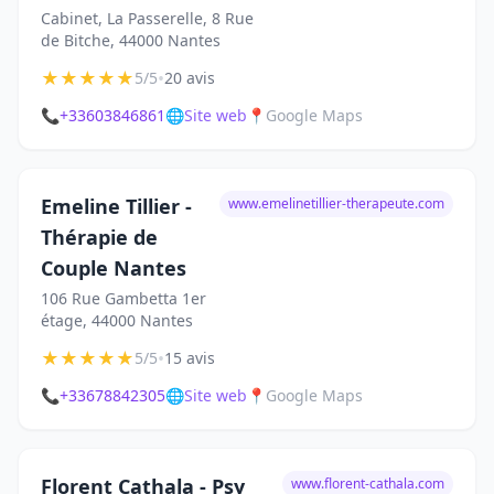
Cabinet, La Passerelle, 8 Rue
de Bitche, 44000 Nantes
★
★
★
★
★
•
5/5
20 avis
📞
+33603846861
🌐
Site web
📍
Google Maps
Emeline Tillier -
www.emelinetillier-therapeute.com
Thérapie de
Couple Nantes
106 Rue Gambetta 1er
étage, 44000 Nantes
★
★
★
★
★
•
5/5
15 avis
📞
+33678842305
🌐
Site web
📍
Google Maps
Florent Cathala - Psy
www.florent-cathala.com