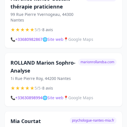
thérapie praticienne
99 Rue Pierre Yvernogeau, 44300
Nantes
★
★
★
★
★
•
5/5
8 avis
📞
+33680982867
🌐
Site web
📍
Google Maps
ROLLAND Marion Sophro-
marionrollandsa.com
Analyse
1i Rue Pierre Roy, 44200 Nantes
★
★
★
★
★
•
5/5
8 avis
📞
+33630898994
🌐
Site web
📍
Google Maps
Mia Courtat
psychologue-nantes-mia.fr