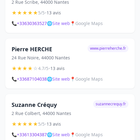
2 Rue Scribe, 44000 Nantes
★
★
★
★
★
•
5/5
13 avis
📞
+33630363527
🌐
Site web
📍
Google Maps
Pierre HERCHE
www.pierreherche.fr
24 Rue Noire, 44000 Nantes
★
★
★
★
☆
•
4.7/5
13 avis
📞
+33687104038
🌐
Site web
📍
Google Maps
Suzanne Créquy
suzannecrequy.fr
2 Rue Colbert, 44000 Nantes
★
★
★
★
★
•
5/5
13 avis
📞
+33613304387
🌐
Site web
📍
Google Maps