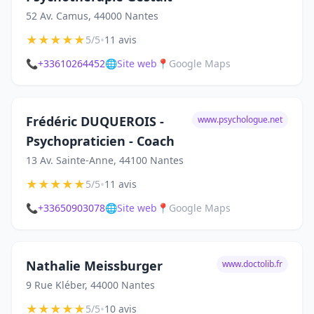
52 Av. Camus, 44000 Nantes
★
★
★
★
★
•
5/5
11 avis
📞
+33610264452
🌐
Site web
📍
Google Maps
Frédéric DUQUEROIS -
www.psychologue.net
Psychopraticien - Coach
13 Av. Sainte-Anne, 44100 Nantes
★
★
★
★
★
•
5/5
11 avis
📞
+33650903078
🌐
Site web
📍
Google Maps
Nathalie Meissburger
www.doctolib.fr
9 Rue Kléber, 44000 Nantes
★
★
★
★
★
•
5/5
10 avis