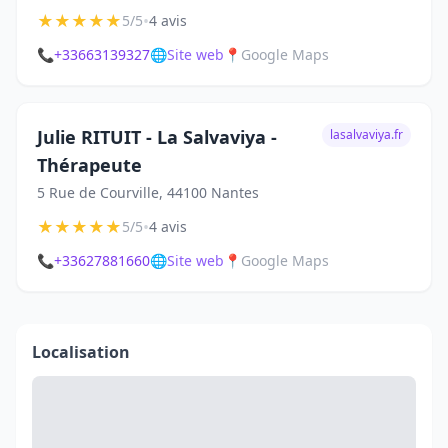
★
★
★
★
★
•
5/5
4 avis
📞
+33663139327
🌐
Site web
📍
Google Maps
Julie RITUIT - La Salvaviya -
lasalvaviya.fr
Thérapeute
5 Rue de Courville, 44100 Nantes
★
★
★
★
★
•
5/5
4 avis
📞
+33627881660
🌐
Site web
📍
Google Maps
Localisation