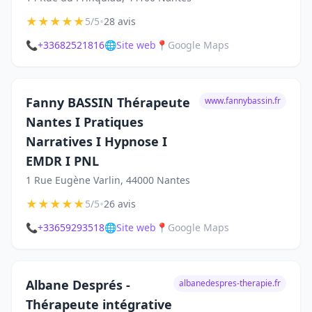
★
★
★
★
★
•
5/5
28 avis
📞
+33682521816
🌐
Site web
📍
Google Maps
Fanny BASSIN Thérapeute
www.fannybassin.fr
Nantes I Pratiques
Narratives I Hypnose I
EMDR I PNL
1 Rue Eugène Varlin, 44000 Nantes
★
★
★
★
★
•
5/5
26 avis
📞
+33659293518
🌐
Site web
📍
Google Maps
Albane Després -
albanedespres-therapie.fr
Thérapeute intégrative