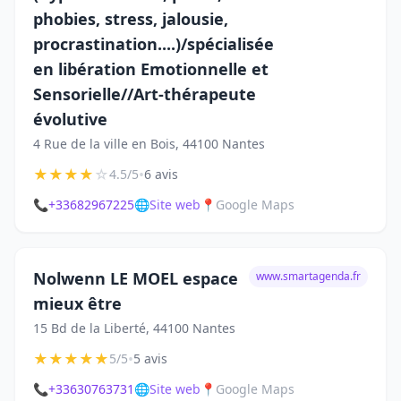
phobies, stress, jalousie,
procrastination....)/spécialisée
en libération Emotionnelle et
Sensorielle//Art-thérapeute
évolutive
4 Rue de la ville en Bois, 44100 Nantes
★
★
★
★
☆
•
4.5/5
6 avis
📞
+33682967225
🌐
Site web
📍
Google Maps
Nolwenn LE MOEL espace
www.smartagenda.fr
mieux être
15 Bd de la Liberté, 44100 Nantes
★
★
★
★
★
•
5/5
5 avis
📞
+33630763731
🌐
Site web
📍
Google Maps