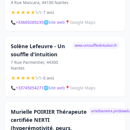
4 Rue Mascara, 44100 Nantes
★
★
★
★
★
•
5/5
7 avis
📞
+33669269235
🌐
Site web
📍
Google Maps
Solène Lefeuvre - Un
www.unsouffledintuition.fr
souffle d'intuition
7 Rue Parmentier, 44300
Nantes
★
★
★
★
★
•
5/5
6 avis
📞
+33745054271
🌐
Site web
📍
Google Maps
Murielle POIRIER Thérapeute
artetbienetre.jimdoweb
certifiée NERTI
(hyperémotivité, peurs,