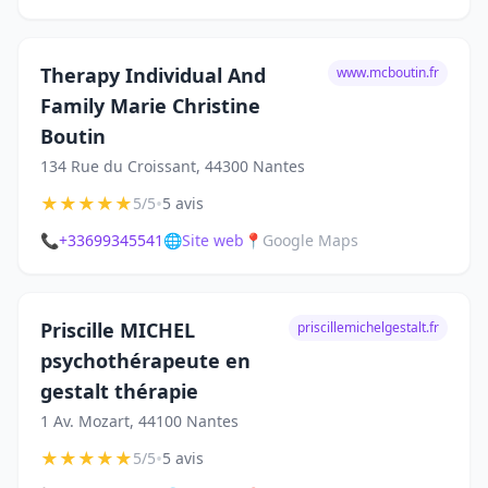
Therapy Individual And
www.mcboutin.fr
Family Marie Christine
Boutin
134 Rue du Croissant, 44300 Nantes
★
★
★
★
★
•
5/5
5 avis
📞
+33699345541
🌐
Site web
📍
Google Maps
Priscille MICHEL
priscillemichelgestalt.fr
psychothérapeute en
gestalt thérapie
1 Av. Mozart, 44100 Nantes
★
★
★
★
★
•
5/5
5 avis