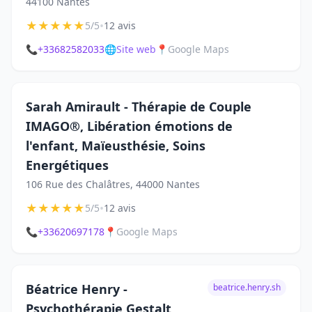
44100 Nantes
★
★
★
★
★
•
5/5
12 avis
📞
+33682582033
🌐
Site web
📍
Google Maps
Sarah Amirault - Thérapie de Couple
IMAGO®, Libération émotions de
l'enfant, Maïeusthésie, Soins
Energétiques
106 Rue des Chalâtres, 44000 Nantes
★
★
★
★
★
•
5/5
12 avis
📞
+33620697178
📍
Google Maps
Béatrice Henry -
beatrice.henry.sh
Psychothérapie Gestalt