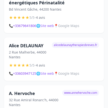
énergétiques Périnatalité
Bd Vincent Gâche, 44200 Nantes
★
★
★
★
★
•
5/5
4 avis
📞
+33679641806
🌐
Site web
📍
Google Maps
Alice DELAUNAY
alicedelaunaytherapiesbreves.fr
2 Rue Malherbe, 44000
Nantes
★
★
★
★
★
•
5/5
4 avis
📞
+33603947125
🌐
Site web
📍
Google Maps
A. Hervoche
www.annehervoche.com
32 Rue Amiral Ronarc'h, 44000
Nantes