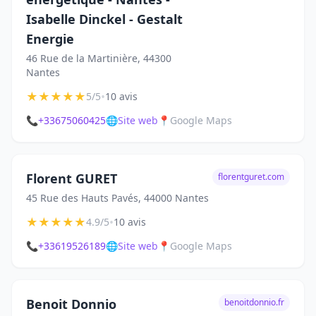
Isabelle Dinckel - Gestalt
Energie
46 Rue de la Martinière, 44300
Nantes
★
★
★
★
★
•
5/5
10 avis
📞
+33675060425
🌐
Site web
📍
Google Maps
Florent GURET
florentguret.com
45 Rue des Hauts Pavés, 44000 Nantes
★
★
★
★
★
•
4.9/5
10 avis
📞
+33619526189
🌐
Site web
📍
Google Maps
Benoit Donnio
benoitdonnio.fr