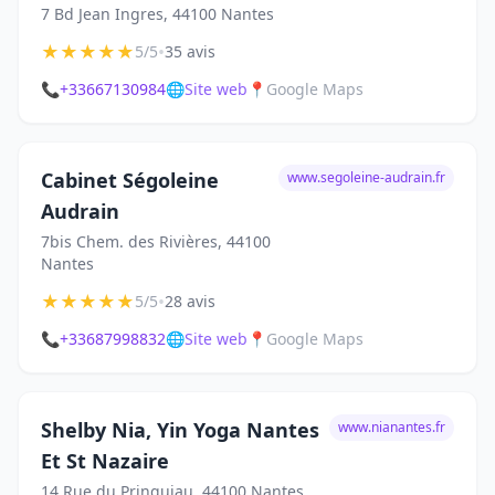
7 Bd Jean Ingres, 44100 Nantes
★
★
★
★
★
•
5/5
35 avis
📞
+33667130984
🌐
Site web
📍
Google Maps
Cabinet Ségoleine
www.segoleine-audrain.fr
Audrain
7bis Chem. des Rivières, 44100
Nantes
★
★
★
★
★
•
5/5
28 avis
📞
+33687998832
🌐
Site web
📍
Google Maps
Shelby Nia, Yin Yoga Nantes
www.nianantes.fr
Et St Nazaire
14 Rue du Prinquiau, 44100 Nantes