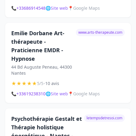
📞
+33686914548
🌐
Site web
📍
Google Maps
Emilie Dorbane Art-
www.arts-therapeute.com
thérapeute -
Praticienne EMDR -
Hypnose
44 Bd Auguste Peneau, 44300
Nantes
★
★
★
★
★
•
5/5
10 avis
📞
+33619238310
🌐
Site web
📍
Google Maps
Psychothérapie Gestalt et
letempsdetresoi.com
Thérapie holistique
énergétique - Nantes -