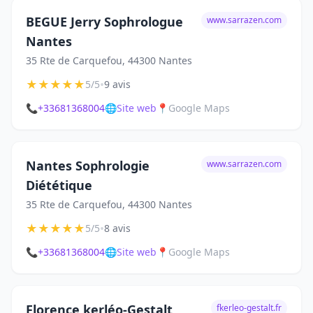
BEGUE Jerry Sophrologue
www.sarrazen.com
Nantes
35 Rte de Carquefou, 44300 Nantes
★
★
★
★
★
•
5/5
9 avis
📞
+33681368004
🌐
Site web
📍
Google Maps
Nantes Sophrologie
www.sarrazen.com
Diététique
35 Rte de Carquefou, 44300 Nantes
★
★
★
★
★
•
5/5
8 avis
📞
+33681368004
🌐
Site web
📍
Google Maps
Florence kerléo-Gestalt
fkerleo-gestalt.fr