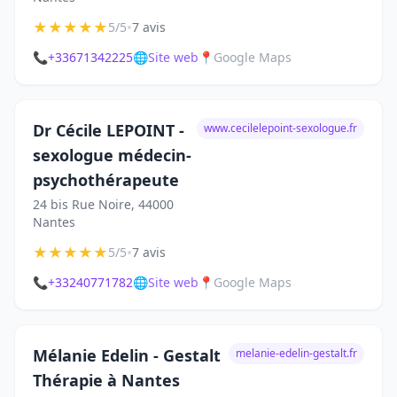
★
★
★
★
★
•
5/5
7 avis
📞
+33671342225
🌐
Site web
📍
Google Maps
Dr Cécile LEPOINT -
www.cecilelepoint-sexologue.fr
sexologue médecin-
psychothérapeute
24 bis Rue Noire, 44000
Nantes
★
★
★
★
★
•
5/5
7 avis
📞
+33240771782
🌐
Site web
📍
Google Maps
Mélanie Edelin - Gestalt
melanie-edelin-gestalt.fr
Thérapie à Nantes