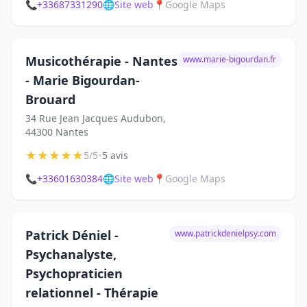
📞
+33687331290
🌐
Site web
📍
Google Maps
Musicothérapie - Nantes
www.marie-bigourdan.fr
- Marie Bigourdan-
Brouard
34 Rue Jean Jacques Audubon,
44300 Nantes
★
★
★
★
★
•
5/5
5 avis
📞
+33601630384
🌐
Site web
📍
Google Maps
Patrick Déniel -
www.patrickdenielpsy.com
Psychanalyste,
Psychopraticien
relationnel - Thérapie