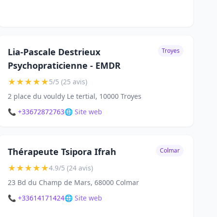
Lia-Pascale Destrieux
Troyes
Psychopraticienne - EMDR
★
★
★
★
★
5/5 (25 avis)
2 place du vouldy Le tertial, 10000 Troyes
📞 +33672872763
🌐 Site web
Thérapeute Tsipora Ifrah
Colmar
★
★
★
★
★
4.9/5 (24 avis)
23 Bd du Champ de Mars, 68000 Colmar
📞 +33614171424
🌐 Site web