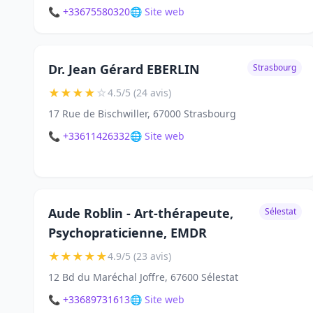
📞 +33675580320
🌐 Site web
Dr. Jean Gérard EBERLIN
Strasbourg
★
★
★
★
☆
4.5/5 (24 avis)
17 Rue de Bischwiller, 67000 Strasbourg
📞 +33611426332
🌐 Site web
Aude Roblin - Art-thérapeute,
Sélestat
Psychopraticienne, EMDR
★
★
★
★
★
4.9/5 (23 avis)
12 Bd du Maréchal Joffre, 67600 Sélestat
📞 +33689731613
🌐 Site web