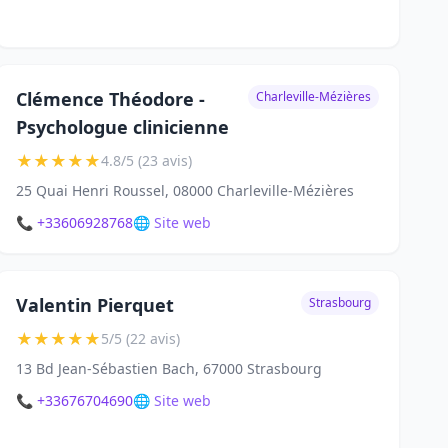
Clémence Théodore -
Charleville-Mézières
Psychologue clinicienne
★
★
★
★
★
4.8/5 (23 avis)
25 Quai Henri Roussel, 08000 Charleville-Mézières
📞 +33606928768
🌐 Site web
Valentin Pierquet
Strasbourg
★
★
★
★
★
5/5 (22 avis)
13 Bd Jean-Sébastien Bach, 67000 Strasbourg
📞 +33676704690
🌐 Site web