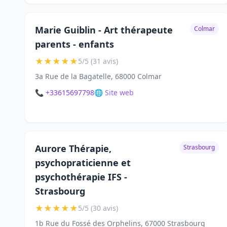
Marie Guiblin - Art thérapeute
Colmar
parents - enfants
★
★
★
★
★
5/5 (31 avis)
3a Rue de la Bagatelle, 68000 Colmar
📞 +33615697798
🌐 Site web
Aurore Thérapie,
Strasbourg
psychopraticienne et
psychothérapie IFS -
Strasbourg
★
★
★
★
★
5/5 (30 avis)
1b Rue du Fossé des Orphelins, 67000 Strasbourg