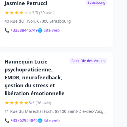
Jasmine Petrucci
Strasbourg
★
★
★
★
☆
4.3/5 (39 avis)
40 Rue du Tivoli, 67000 Strasbourg
📞 +33388446749
🌐 Site web
Hannequin Lucie
Saint-Dié-des-Vosges
psychopraticienne,
EMDR, neurofeedback,
gestion du stress et
libération émotionnelle
★
★
★
★
★
5/5 (36 avis)
11 Rue du Maréchal Foch, 88100 Saint-Dié-des-Vosges
📞 +33762964846
🌐 Site web