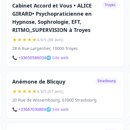
Cabinet Accord et Vous • ALICE
Troyes
GIRARD• Psychopraticienne en
Hypnose, Sophrologie, EFT,
RITMO,,SUPERVISION à Troyes
★
★
★
★
★
4.9/5 (86 avis)
28 A Rue Largentier, 10000 Troyes
📞 +33650586034
🌐 Site web
Anémone de Blicquy
Strasbourg
★
★
★
★
★
4.9/5 (67 avis)
20 Rue de Wissembourg, 67000 Strasbourg
📞 +33667030869
🌐 Site web