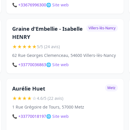
📞 +33676996300
🌐 Site web
Graine d'Embellie - Isabelle
Villers-lès-Nancy
HENRY
★
★
★
★
★
5/5 (24 avis)
62 Rue Georges Clemenceau, 54600 Villers-lès-Nancy
📞 +33770036863
🌐 Site web
Aurélie Huet
Metz
★
★
★
★
☆
4.6/5 (22 avis)
1 Rue Grégoire de Tours, 57000 Metz
📞 +33770018197
🌐 Site web