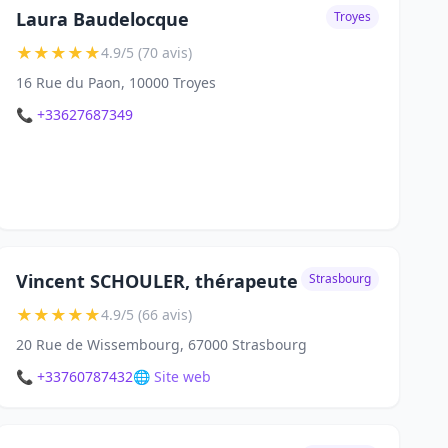
Laura Baudelocque
Troyes
★
★
★
★
★
4.9/5 (70 avis)
16 Rue du Paon, 10000 Troyes
📞 +33627687349
Vincent SCHOULER, thérapeute
Strasbourg
★
★
★
★
★
4.9/5 (66 avis)
20 Rue de Wissembourg, 67000 Strasbourg
📞 +33760787432
🌐 Site web