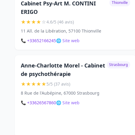
Cabinet Psy-Art M. CONTINI
Thionville
ERIGO
★
★
★
★
☆
4.6/5 (46 avis)
11 All. de la Libération, 57100 Thionville
📞 +33652166245
🌐 Site web
Anne-Charlotte Morel - Cabinet
Strasbourg
de psychothérapie
★
★
★
★
★
5/5 (37 avis)
8 Rue de l'Aubépine, 67000 Strasbourg
📞 +33626567860
🌐 Site web