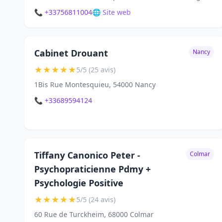
📞 +33756811004
🌐 Site web
Cabinet Drouant
Nancy
★
★
★
★
★
5/5 (25 avis)
1Bis Rue Montesquieu, 54000 Nancy
📞 +33689594124
Tiffany Canonico Peter -
Colmar
Psychopraticienne Pdmy +
Psychologie Positive
★
★
★
★
★
5/5 (24 avis)
60 Rue de Turckheim, 68000 Colmar