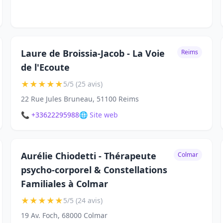
Laure de Broissia-Jacob - La Voie
Reims
de l'Ecoute
★
★
★
★
★
5/5 (25 avis)
22 Rue Jules Bruneau, 51100 Reims
📞 +33622295988
🌐 Site web
Aurélie Chiodetti - Thérapeute
Colmar
psycho-corporel & Constellations
Familiales à Colmar
★
★
★
★
★
5/5 (24 avis)
19 Av. Foch, 68000 Colmar