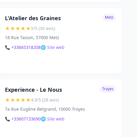
L'Atelier des Graines
Metz
★
★
★
★
★
5/5 (30 avis)
18 Rue Taison, 57000 Metz
📞 +33665318208
🌐 Site web
Experience - Le Nous
Troyes
★
★
★
★
★
4.9/5 (28 avis)
7a Rue Eugène Belgrand, 10000 Troyes
📞 +33607133690
🌐 Site web