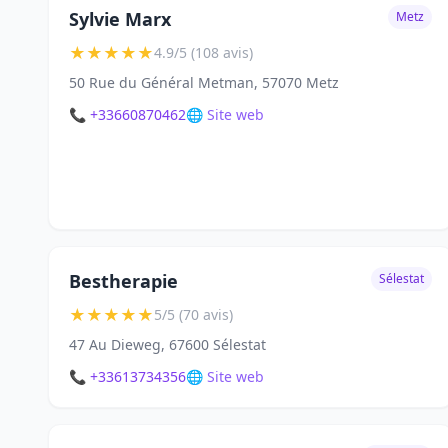
Sylvie Marx
Metz
★
★
★
★
★
4.9/5 (108 avis)
50 Rue du Général Metman, 57070 Metz
📞 +33660870462
🌐 Site web
Bestherapie
Sélestat
★
★
★
★
★
5/5 (70 avis)
47 Au Dieweg, 67600 Sélestat
📞 +33613734356
🌐 Site web