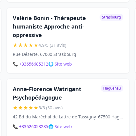
Valérie Bonin - Thérapeute
Strasbourg
humaniste Approche anti-
oppressive
★
★
★
★
★
4.9/5 (31 avis)
Rue Déserte, 67000 Strasbourg
📞 +33656685312
🌐 Site web
Anne-Florence Watrigant
Haguenau
Psychopédagogue
★
★
★
★
★
5/5 (30 avis)
42 Bd du Maréchal de Lattre de Tassigny, 67500 Haguenau
📞 +33626053285
🌐 Site web